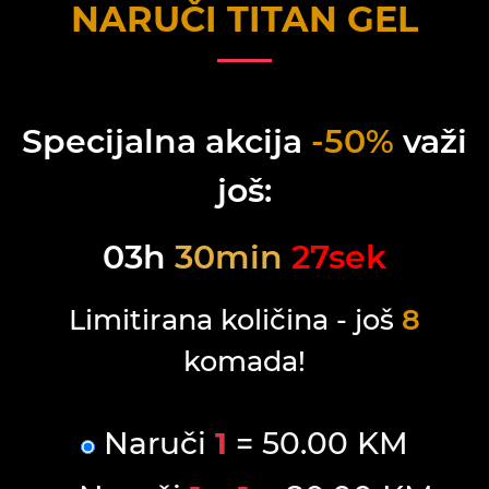
NARUČI
TITAN GEL
Specijalna akcija
-50%
važi
još:
03
h
30
min
27
sek
Limitirana količina - još
8
komada!
Naruči
1
= 50.00 KM