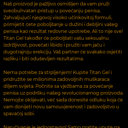
Naš proizvod je pažljivo osmišljen da vam pruži
sveobuhvatan pristup u povećanju penisa.
Zahvaljujući njegovoj visoko učinkovitoj formuli,
primijetit ćete poboljšanje u dužini i debljini vašeg
penisa kao rezultat redovne upotrebe. Ali to nije sve!
Titan Gel također će poboljšati vašu seksualnu
izdržljivost, povećati libido i pružiti vam jaču i
dugotrajniju erekciju. Vaš partner će svakako osjetiti
razliku i biti oduševljen rezultatima.
Nema potrebe za strpljenjem! Kupite Titan Gel i
pridružite se milionima zadovoljnih muškaraca
diljem svijeta. Počnite sa vježbama za povećanje
penisa uz podršku našeg revolucionarnog proizvoda.
Nemojte oklijevati, već sada donesite odluku koja će
vam donijeti novu samouvjerenost i zadovoljstvo u
spavaćoj sobi.
Naručivanje je jednostavno! Samo pratite upute na