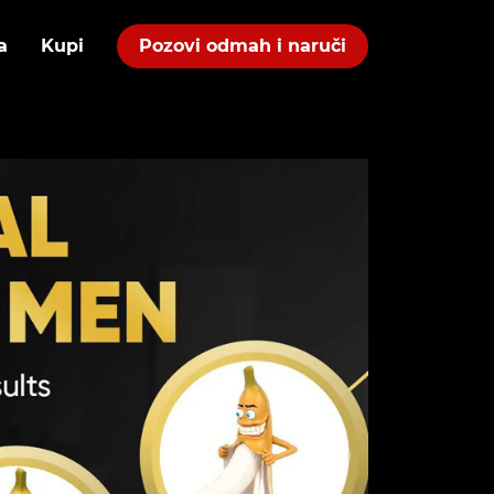
a
Kupi
Pozovi odmah i naruči