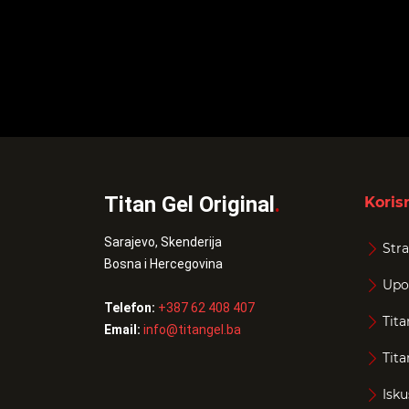
Titan Gel Original
.
Korisn
Sarajevo, Skenderija
Stra
Bosna i Hercegovina
Upo
Telefon:
+387 62 408 407
Tita
Email:
info@titangel.ba
Tita
Isku