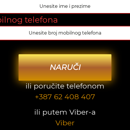
ilnog telefona
NARUČI
ili poručite telefonom
+387 62 408 407
ili putem Viber-a
Viber