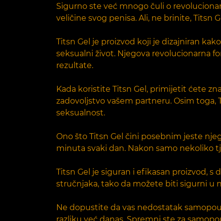
Sigurno ste već mnogo čuli o revolucionar
veličine svog penisa. Ali, ne brinite, Titsn 
Titsn Gel je proizvod koji je dizajniran 
seksualni život. Njegova revolucionarna f
rezultate.
Kada koristite Titsn Gel, primijetit ćete zn
zadovoljstvo vašem partneru. Osim toga, Ti
seksualnost.
Ono što Titsn Gel čini posebnim jeste nje
minuta svaki dan. Nakon samo nekoliko tj
Titsn Gel je siguran i efikasan proizvod,
stručnjaka, tako da možete biti sigurni u 
Ne dopustite da vas nedostatak samopouzd
razliku već danas. Spremni ste za samopo