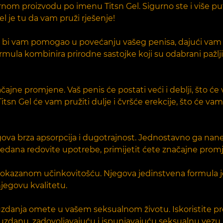
nom proizvodu po imenu Titsn Gel. Sigurno ste i više pu
Gel je tu da vam pruži rješenje!
kako bi vam pomogao u povećanju vašeg penisa, dajući va
ormula kombinira prirodne sastojke koji su odabrani pažlj
ačajne promjene. Vaš penis će postati veći i deblji, što će
tsn Gel će vam pružiti dulje i čvršće erekcije, što će v
gova brza apsorpcija i dugotrajnost. Jednostavno ga nane
edana redovite upotrebe, primijetit ćete značajne prom
 s dokazanom učinkovitošću. Njegova jedinstvena formula j
njegovu kvalitetu.
anja omete u vašem seksualnom životu. Iskoristite pred
uzdanu, zadovoljavajuću i ispunjavajuću seksualnu vezu.