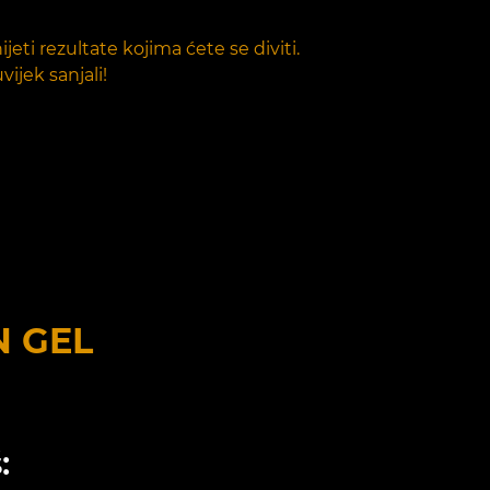
jeti rezultate kojima ćete se diviti.
ijek sanjali!
N GEL
: