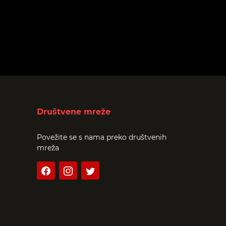
Društvene mreže
Povežite se s nama preko društvenih
mreža