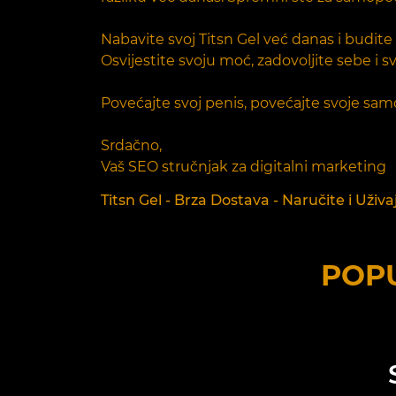
Nabavite svoj Titsn Gel već danas i budite 
Osvijestite svoju moć, zadovoljite sebe i s
Povećajte svoj penis, povećajte svoje sam
Srdačno,
Vaš SEO stručnjak za digitalni marketing
Titsn Gel - Brza Dostava - Naručite i Uživa
POPU