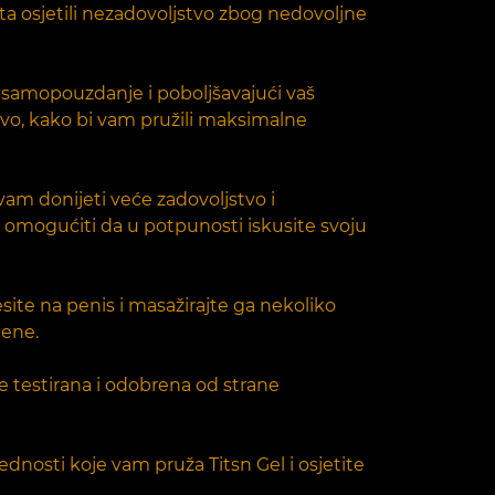
ta osjetili nezadovoljstvo zbog nedovoljne
m samopouzdanje i poboljšavajući vaš
ivo, kako bi vam pružili maksimalne
 vam donijeti veće zadovoljstvo i
am omogućiti da u potpunosti iskusite svoju
site na penis i masažirajte ga nekoliko
jene.
e testirana i odobrena od strane
nosti koje vam pruža Titsn Gel i osjetite