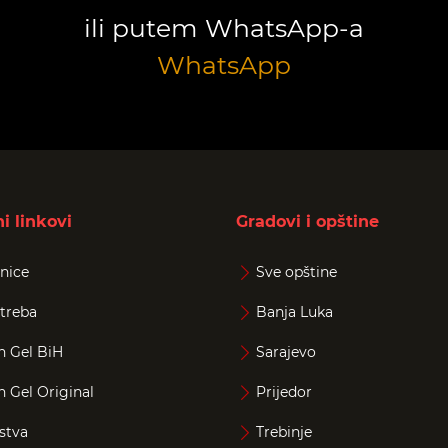
ili putem WhatsApp-a
WhatsApp
i linkovi
Gradovi i opštine
nice
Sve opštine
treba
Banja Luka
n Gel BiH
Sarajevo
n Gel Original
Prijedor
stva
Trebinje