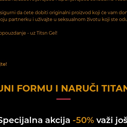
sigurni da ćete dobiti originalni proizvod koji će vam doni
voju partnerku i uživajte u seksualnom životu koji ste oduv
opouzdanje - uz Titsn Gel!
jte!
NI FORMU I NARUČI
TITA
Specijalna akcija
-50%
važi još