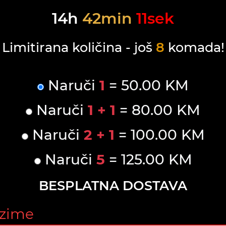
14
h
42
min
11
sek
Limitirana količina - još
8
komada!
Naruči
1
= 50.00 KM
Naruči
1 + 1
= 80.00 KM
Naruči
2 + 1
= 100.00 KM
Naruči
5
= 125.00 KM
BESPLATNA DOSTAVA
ezime