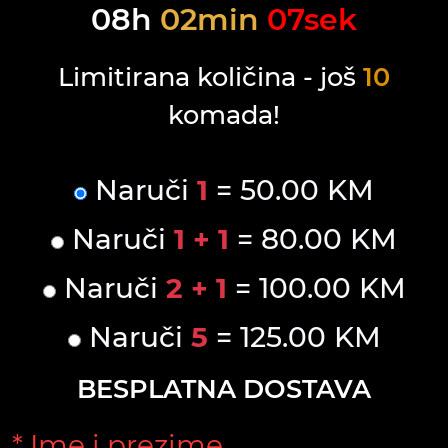
08
h
02
min
07
sek
Limitirana količina - još
10
komada!
Naruči
1
= 50.00 KM
Naruči
1 + 1
= 80.00 KM
Naruči
2 + 1
= 100.00 KM
Naruči
5
= 125.00 KM
BESPLATNA DOSTAVA
* Ime i prezime