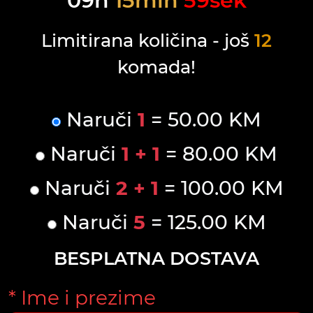
09
h
15
min
59
sek
Limitirana količina - još
12
komada!
Naruči
1
= 50.00 KM
Naruči
1 + 1
= 80.00 KM
Naruči
2 + 1
= 100.00 KM
Naruči
5
= 125.00 KM
BESPLATNA DOSTAVA
* Ime i prezime