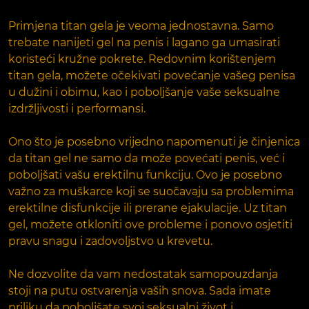
Primjena titan gela je veoma jednostavna. Samo
trebate nanijeti gel na penis i lagano ga umasirati
koristeći kružne pokrete. Redovnim korištenjem
titan gela, možete očekivati povećanje vašeg penisa
u dužini i obimu, kao i poboljšanje vaše seksualne
izdržljivosti i performansi.
Ono što je posebno vrijedno napomenuti je činjenica
da titan gel ne samo da može povećati penis, već i
poboljšati vašu erektilnu funkciju. Ovo je posebno
važno za muškarce koji se suočavaju sa problemima
erektilne disfunkcije ili prerane ejakulacije. Uz titan
gel, možete otkloniti ove probleme i ponovo osjetiti
pravu snagu i zadovoljstvo u krevetu.
Ne dozvolite da vam nedostatak samopouzdanja
stoji na putu ostvarenja vaših snova. Sada imate
priliku da poboljšate svoj seksualni život i