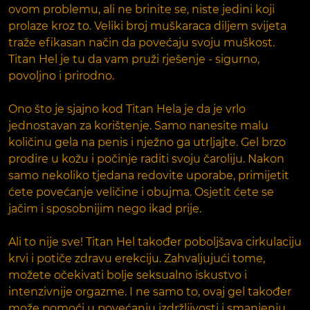
ovom problemu, ali ne brinite se, niste jedini koji
prolaze kroz to. Veliki broj muškaraca diljem svijeta
traže efikasan način da povećaju svoju muškost.
Titan Hel je tu da vam pruži rješenje - sigurno,
povoljno i prirodno.
Ono što je sjajno kod Titan Hela je da je vrlo
jednostavan za korištenje. Samo nanesite malu
količinu gela na penis i nježno ga utrljajte. Gel brzo
prodire u kožu i počinje raditi svoju čaroliju. Nakon
samo nekoliko tjedana redovite uporabe, primijetit
ćete povećanje veličine i obujma. Osjetit ćete se
jačim i sposobnijim nego ikad prije.
Ali to nije sve! Titan Hel također poboljšava cirkulaciju
krvi i potiče zdravu erekciju. Zahvaljujući tome,
možete očekivati ​​bolje seksualno iskustvo i
intenzivnije orgazme. I ne samo to, ovaj gel također
može pomoći u povećanju izdržljivosti i smanjenju