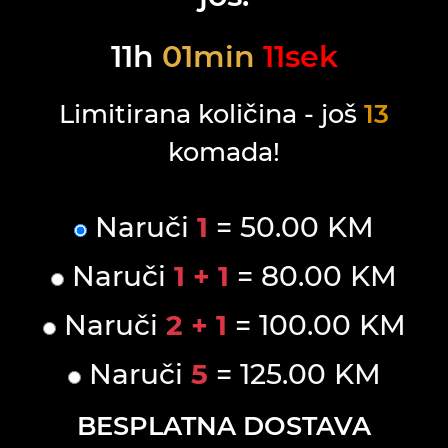
11
h
01
min
11
sek
Limitirana količina - još
13
komada!
Naruči
1
= 50.00 KM
Naruči
1 + 1
= 80.00 KM
Naruči
2 + 1
= 100.00 KM
Naruči
5
= 125.00 KM
BESPLATNA DOSTAVA