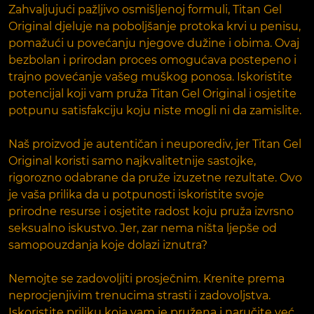
Zahvaljujući pažljivo osmišljenoj formuli, Titan Gel
Original djeluje na poboljšanje protoka krvi u penisu,
pomažući u povećanju njegove dužine i obima. Ovaj
bezbolan i prirodan proces omogućava postepeno i
trajno povećanje vašeg muškog ponosa. Iskoristite
potencijal koji vam pruža Titan Gel Original i osjetite
potpunu satisfakciju koju niste mogli ni da zamislite.
Naš proizvod je autentičan i neuporediv, jer Titan Gel
Original koristi samo najkvalitetnije sastojke,
rigorozno odabrane da pruže izuzetne rezultate. Ovo
je vaša prilika da u potpunosti iskoristite svoje
prirodne resurse i osjetite radost koju pruža izvrsno
seksualno iskustvo. Jer, zar nema ništa ljepše od
samopouzdanja koje dolazi iznutra?
Nemojte se zadovoljiti prosječnim. Krenite prema
neprocjenjivim trenucima strasti i zadovoljstva.
Iskoristite priliku koja vam je pružena i naručite već