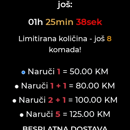
još:
01
h
25
min
38
sek
Limitirana količina - još
8
komada!
Naruči
1
= 50.00 KM
Naruči
1 + 1
= 80.00 KM
Naruči
2 + 1
= 100.00 KM
Naruči
5
= 125.00 KM
BESPLATNA DOSTAVA