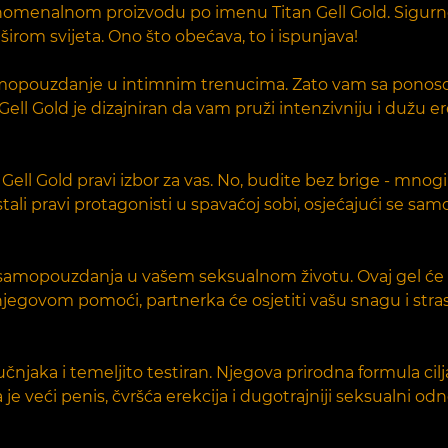
omenalnom proizvodu po imenu Titan Gell Gold. Sigurno s
irom svijeta. Ono što obećava, to i ispunjava!
amopouzdanje u intimnim trenucima. Zato vam sa ponoso
ell Gold je dizajniran da vam pruži intenzivniju i dužu ere
an Gell Gold pravi izbor za vas. No, budite bez brige - mno
stali pravi protagonisti u spavaćoj sobi, osjećajući se sam
 samopouzdanja u vašem seksualnom životu. Ovaj gel će 
govom pomoći, partnerka će osjetiti vašu snagu i strast, 
učnjaka i temeljito testiran. Njegova prirodna formula cil
 je veći penis, čvršća erekcija i dugotrajniji seksualni od