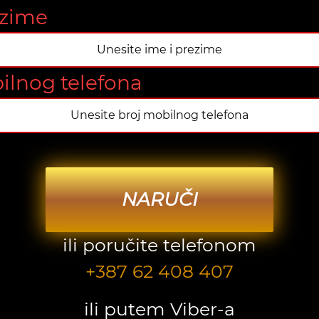
ezime
ilnog telefona
NARUČI
ili poručite telefonom
+387 62 408 407
ili putem Viber-a