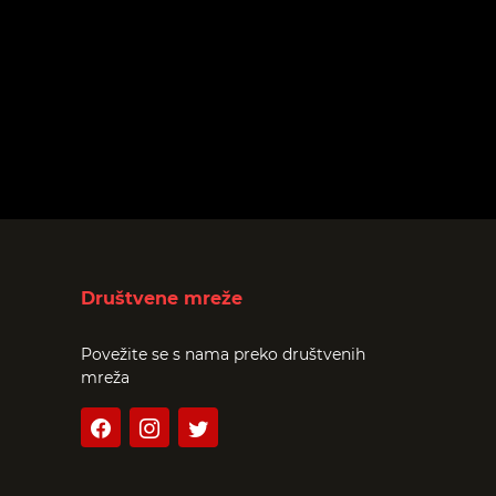
Društvene mreže
Povežite se s nama preko društvenih
mreža