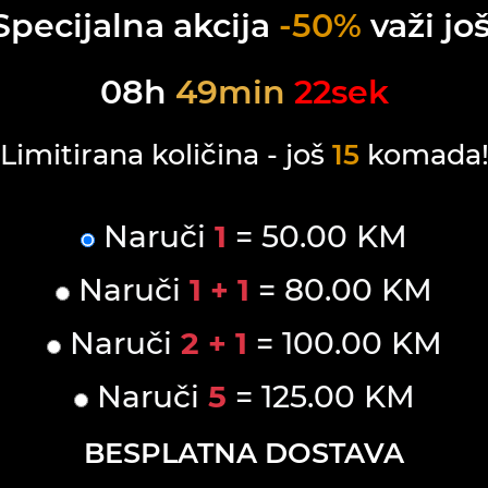
Specijalna akcija
-50%
važi još
08
h
49
min
21
sek
Limitirana količina - još
15
komada
Naruči
1
= 50.00 KM
Naruči
1 + 1
= 80.00 KM
Naruči
2 + 1
= 100.00 KM
Naruči
5
= 125.00 KM
BESPLATNA DOSTAVA