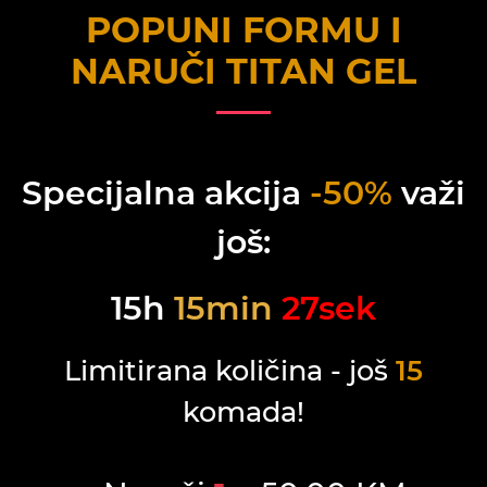
POPUNI FORMU I
NARUČI
TITAN GEL
Specijalna akcija
-50%
važi
još:
15
h
15
min
27
sek
Limitirana količina - još
15
komada!