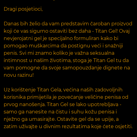
Dragi posjetioci,
Danas bih želio da vam predstavim čaroban proizvod
koji će vas sigurno ostaviti bez daha - Titan Gel! Ovaj
nevjerojatni gel je specijalno formuliran kako bi
pomogao muškarcima da postignu veći i snažniji
penis. Svi mi znamo koliko je važna seksualna
intimnost u našim životima, stoga je Titan Gel tu da
vam pomogne da svoje samopouzdanje dignete na
novu razinu!
Uz korištenje Titan Gela, većina naših zadovoljnih
korisnika primijetila je povećanje veličine penisa od
prvog nanošenja. Titan Gel se lako upotrebljava -
samo ga nanesite na čistu i suhu kožu penisa i
nježno ga umasirajte. Ostavite gel da se upije, a
zatim uživajte u divnim rezultatima koje ćete osjetiti.