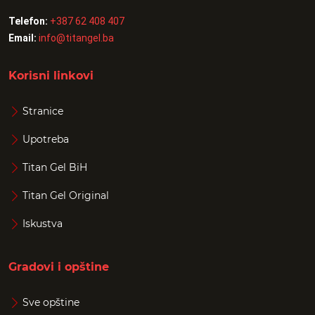
Telefon:
+387 62 408 407
Email:
info@titangel.ba
Korisni linkovi
Stranice
Upotreba
Titan Gel BiH
Titan Gel Original
Iskustva
Gradovi i opštine
Sve opštine