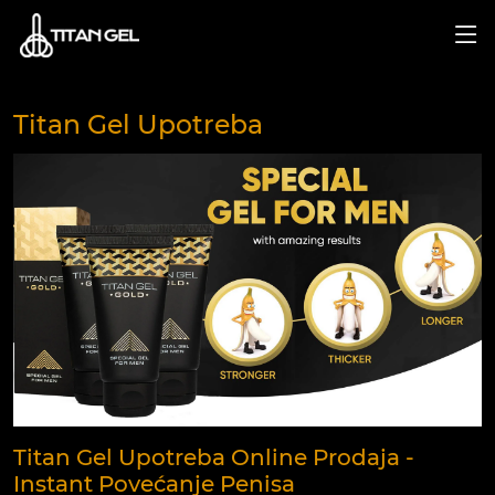
Titan Gel Upotreba
Titan Gel Upotreba Online Prodaja -
Instant Povećanje Penisa