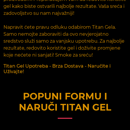
gel kako biste ostvarili najbolje rezultate. Vaša sreća i
zadovoljstvo su nam najvažniji!
Napravit ćete pravu odluku odabirom Titan Gela.
Samo nemojte zaboraviti da ovo nevjerojatno
sredstvo služi samo za vanjsku upotrebu. Za najbolje
rezultate, redovito koristite gel i doživite promjene
koje nećete ni sanjati! Smoke za sreću!
Titan Gel Upotreba - Brza Dostava - Naručite i
Uživajte!
POPUNI FORMU I
NARUČI
TITAN GEL