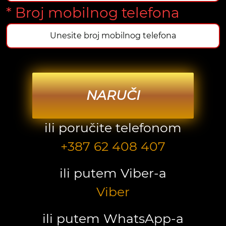
* Broj mobilnog telefona
NARUČI
ili poručite telefonom
+387 62 408 407
ili putem Viber-a
Viber
ili putem WhatsApp-a