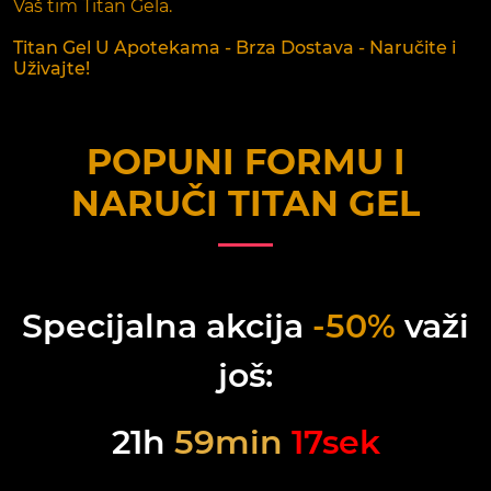
Vaš tim Titan Gela.
Titan Gel U Apotekama - Brza Dostava - Naručite i
Uživajte!
POPUNI FORMU I
NARUČI
TITAN GEL
Specijalna akcija
-50%
važi
još:
21
h
59
min
17
sek