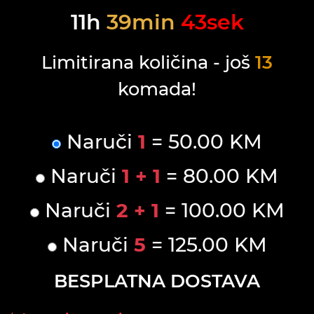
11
h
39
min
43
sek
Limitirana količina - još
13
komada!
Naruči
1
= 50.00 KM
Naruči
1 + 1
= 80.00 KM
Naruči
2 + 1
= 100.00 KM
Naruči
5
= 125.00 KM
BESPLATNA DOSTAVA