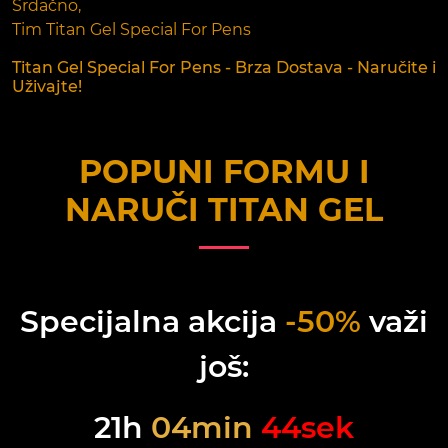
Srdačno,
Tim Titan Gel Special For Pens
Titan Gel Special For Pens - Brza Dostava - Naručite i
Uživajte!
POPUNI FORMU I
NARUČI
TITAN GEL
Specijalna akcija
-50%
važi
još:
21
h
04
min
44
sek