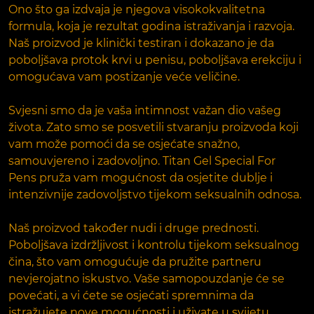
Ono što ga izdvaja je njegova visokokvalitetna
formula, koja je rezultat godina istraživanja i razvoja.
Naš proizvod je klinički testiran i dokazano je da
poboljšava protok krvi u penisu, poboljšava erekciju i
omogućava vam postizanje veće veličine.
Svjesni smo da je vaša intimnost važan dio vašeg
života. Zato smo se posvetili stvaranju proizvoda koji
vam može pomoći da se osjećate snažno,
samouvjereno i zadovoljno. Titan Gel Special For
Pens pruža vam mogućnost da osjetite dublje i
intenzivnije zadovoljstvo tijekom seksualnih odnosa.
Naš proizvod također nudi i druge prednosti.
Poboljšava izdržljivost i kontrolu tijekom seksualnog
čina, što vam omogućuje da pružite partneru
nevjerojatno iskustvo. Vaše samopouzdanje će se
povećati, a vi ćete se osjećati spremnima da
istražujete nove mogućnosti i uživate u svijetu