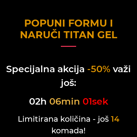
POPUNI FORMU I
NARUČI
TITAN GEL
Specijalna akcija
-50%
važi
još:
02
h
06
min
01
sek
Limitirana količina - još
14
komada!