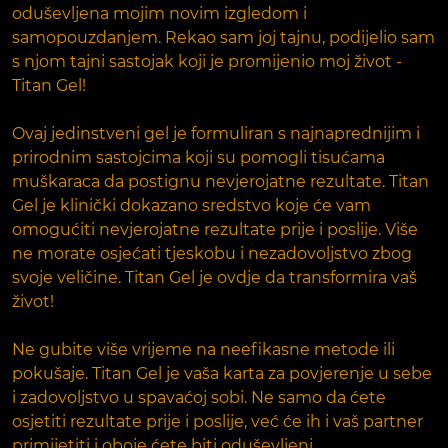
oduševljena mojim novim izgledom i
samopouzdanjem. Rekao sam joj tajnu, podijelio sam
s njom tajni sastojak koji je promijenio moj život -
Titan Gel!
Ovaj jedinstveni gel je formuliran s najnaprednijim i
prirodnim sastojcima koji su pomogli tisućama
muškaraca da postignu nevjerojatne rezultate. Titan
Gel je klinički dokazano sredstvo koje će vam
omogućiti nevjerojatne rezultate prije i poslije. Više
ne morate osjećati tjeskobu i nezadovoljstvo zbog
svoje veličine. Titan Gel je ovdje da transformira vaš
život!
Ne gubite više vrijeme na neefikasne metode ili
pokušaje. Titan Gel je vaša karta za povjerenje u sebe
i zadovoljstvo u spavaćoj sobi. Ne samo da ćete
osjetiti rezultate prije i poslije, već će ih i vaš partner
primijetiti i oboje ćete biti oduševljeni.