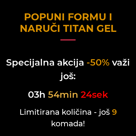
POPUNI FORMU I
NARUČI
TITAN GEL
Specijalna akcija
-50%
važi
još:
03
h
54
min
24
sek
Limitirana količina - još
9
komada!