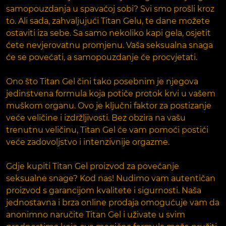
samopouzdanja u spavaćoj sobi? Svi smo prošli kroz
to. Ali sada, zahvaljujući Titan Gelu, te dane možete
ostaviti iza sebe. Sa samo nekoliko kapi gela, osjetit
ćete nevjerovatnu promjenu. Vaša seksualna snaga
će se povećati, a samopouzdanje će procvjetati.
Ono što Titan Gel čini tako posebnim je njegova
jedinstvena formula koja potiče protok krvi u vašem
muškom organu. Ovo je ključni faktor za postizanje
veće veličine i izdržljivosti. Bez obzira na vašu
trenutnu veličinu, Titan Gel će vam pomoći postići
veće zadovoljstvo i intenzivnije orgazme.
Gdje kupiti Titan Gel proizvod za povećanje
seksualne snage? Kod nas! Nudimo vam autentičan
proizvod s garancijom kvalitete i sigurnosti. Naša
jednostavna i brza online prodaja omogućuje vam da
anonimno naručite Titan Gel i uživate u svim