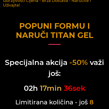
Izdržljivosti Cijena - Brza Dostava - Naručite i
Uživajte!
POPUNI FORMU I
NARUČI
TITAN GEL
Specijalna akcija
-50%
važi
još:
02
h
17
min
36
sek
Limitirana količina - još
8