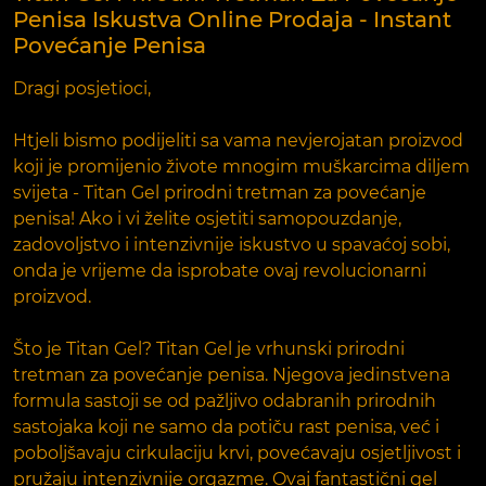
Penisa Iskustva Online Prodaja - Instant
Povećanje Penisa
Dragi posjetioci,
Htjeli bismo podijeliti sa vama nevjerojatan proizvod
koji je promijenio živote mnogim muškarcima diljem
svijeta - Titan Gel prirodni tretman za povećanje
penisa! Ako i vi želite osjetiti samopouzdanje,
zadovoljstvo i intenzivnije iskustvo u spavaćoj sobi,
onda je vrijeme da isprobate ovaj revolucionarni
proizvod.
Što je Titan Gel? Titan Gel je vrhunski prirodni
tretman za povećanje penisa. Njegova jedinstvena
formula sastoji se od pažljivo odabranih prirodnih
sastojaka koji ne samo da potiču rast penisa, već i
poboljšavaju cirkulaciju krvi, povećavaju osjetljivost i
pružaju intenzivnije orgazme. Ovaj fantastični gel