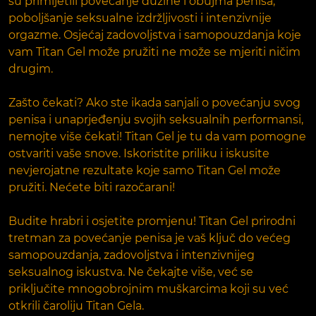
su primijetili povećanje dužine i obujma penisa,
poboljšanje seksualne izdržljivosti i intenzivnije
orgazme. Osjećaj zadovoljstva i samopouzdanja koje
vam Titan Gel može pružiti ne može se mjeriti ničim
drugim.
Zašto čekati? Ako ste ikada sanjali o povećanju svog
penisa i unaprjeđenju svojih seksualnih performansi,
nemojte više čekati! Titan Gel je tu da vam pomogne
ostvariti vaše snove. Iskoristite priliku i iskusite
nevjerojatne rezultate koje samo Titan Gel može
pružiti. Nećete biti razočarani!
Budite hrabri i osjetite promjenu! Titan Gel prirodni
tretman za povećanje penisa je vaš ključ do većeg
samopouzdanja, zadovoljstva i intenzivnijeg
seksualnog iskustva. Ne čekajte više, već se
priključite mnogobrojnim muškarcima koji su već
otkrili čaroliju Titan Gela.