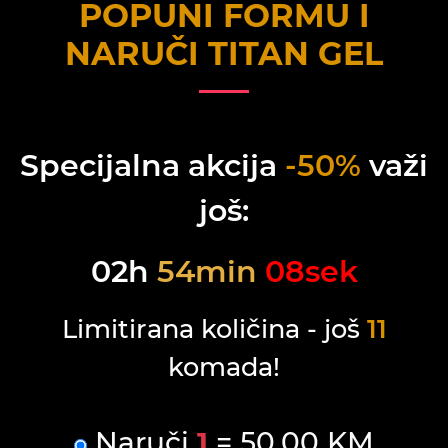
POPUNI FORMU I
NARUČI
TITAN GEL
Specijalna akcija
-50%
važi
još:
02
h
54
min
08
sek
Limitirana količina - još
11
komada!
Naruči
1
= 50.00 KM