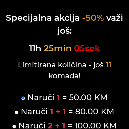
Specijalna akcija
-50%
važi
još:
11
h
25
min
05
sek
Limitirana količina - još
11
komada!
Naruči
1
= 50.00 KM
Naruči
1 + 1
= 80.00 KM
Naruči
2 + 1
= 100.00 KM