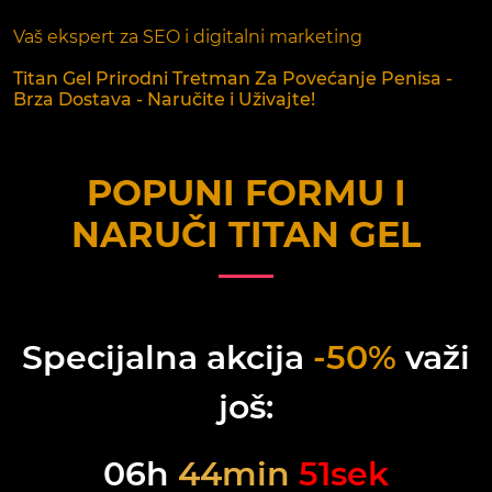
Vaš ekspert za SEO i digitalni marketing
Titan Gel Prirodni Tretman Za Povećanje Penisa -
Brza Dostava - Naručite i Uživajte!
POPUNI FORMU I
NARUČI
TITAN GEL
Specijalna akcija
-50%
važi
još:
06
h
44
min
51
sek