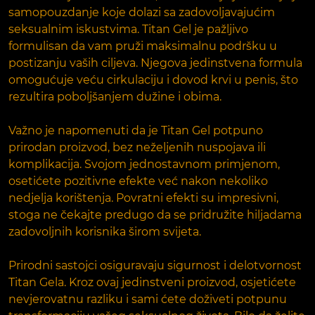
samopouzdanje koje dolazi sa zadovoljavajućim
seksualnim iskustvima. Titan Gel je pažljivo
formulisan da vam pruži maksimalnu podršku u
postizanju vaših ciljeva. Njegova jedinstvena formula
omogućuje veću cirkulaciju i dovod krvi u penis, što
rezultira poboljšanjem dužine i obima.
Važno je napomenuti da je Titan Gel potpuno
prirodan proizvod, bez neželjenih nuspojava ili
komplikacija. Svojom jednostavnom primjenom,
osetićete pozitivne efekte već nakon nekoliko
nedjelja korištenja. Povratni efekti su impresivni,
stoga ne čekajte predugo da se pridružite hiljadama
zadovoljnih korisnika širom svijeta.
Prirodni sastojci osiguravaju sigurnost i delotvornost
Titan Gela. Kroz ovaj jedinstveni proizvod, osjetićete
nevjerovatnu razliku i sami ćete doživeti potpunu