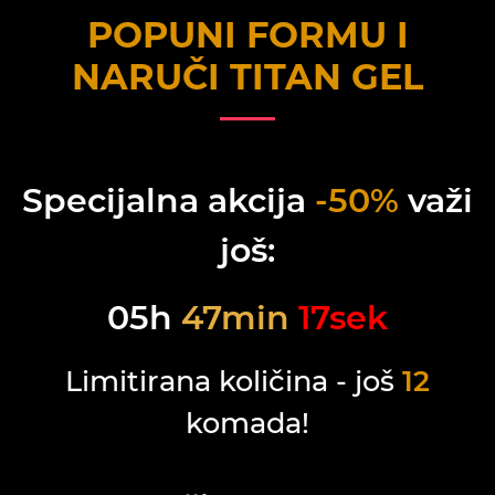
POPUNI FORMU I
NARUČI
TITAN GEL
Specijalna akcija
-50%
važi
još:
05
h
47
min
17
sek
Limitirana količina - još
12
komada!