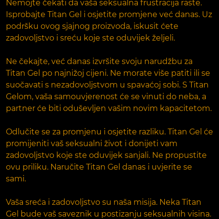
Nemojte čekati da vaša seksualna frustracija raste.
Isprobajte Titan Gel i osjetite promjene već danas. Uz
podršku ovog sjajnog proizvoda, iskusit ćete
zadovoljstvo i sreću koje ste oduvijek željeli.
Ne čekajte, već danas izvršite svoju narudžbu za
Titan Gel po najnižoj cijeni. Ne morate više patiti ili se
suočavati s nezadovoljstvom u spavaćoj sobi. S Titan
Gelom, vaša samouvjerenost će se vinuti do neba, a
partner će biti oduševljen vašim novim kapacitetom.
Odlučite se za promjenu i osjetite razliku. Titan Gel će
promijeniti vaš seksualni život i donijeti vam
zadovoljstvo koje ste oduvijek sanjali. Ne propustite
ovu priliku. Naručite Titan Gel danas i uvjerite se
sami.
Vaša sreća i zadovoljstvo su naša misija. Neka Titan
Gel bude vaš saveznik u postizanju seksualnih visina.