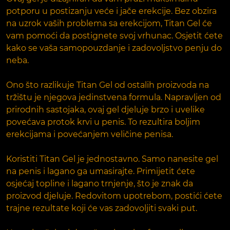
potporu u postizanju veće i jače erekcije. Bez obzira
na uzrok vaših problema sa erekcijom, Titan Gel će
vam pomoći da postignete svoj vrhunac. Osjetit ćete
kako se vaša samopouzdanje i zadovoljstvo penju do
neba.
Ono što razlikuje Titan Gel od ostalih proizvoda na
tržištu je njegova jedinstvena formula. Napravljen od
prirodnih sastojaka, ovaj gel djeluje brzo i uvelike
povećava protok krvi u penis. To rezultira boljim
erekcijama i povećanjem veličine penisa.
Koristiti Titan Gel je jednostavno. Samo nanesite gel
na penis i lagano ga umasirajte. Primijetit ćete
osjećaj topline i lagano trnjenje, što je znak da
proizvod djeluje. Redovitom upotrebom, postići ćete
trajne rezultate koji će vas zadovoljiti svaki put.