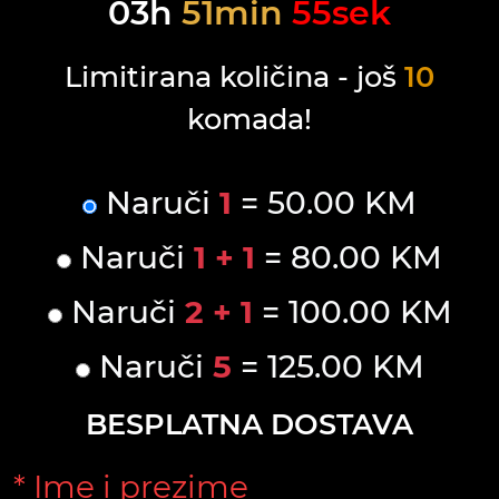
03
h
51
min
55
sek
Limitirana količina - još
10
komada!
Naruči
1
= 50.00 KM
Naruči
1 + 1
= 80.00 KM
Naruči
2 + 1
= 100.00 KM
Naruči
5
= 125.00 KM
BESPLATNA DOSTAVA
* Ime i prezime