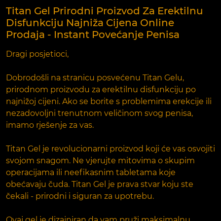
Titan Gel Prirodni Proizvod Za Erektilnu
Disfunkciju Najniža Cijena Online
Prodaja - Instant Povećanje Penisa
Dragi posjetioci,
Dobrodošli na stranicu posvećenu Titan Gelu,
prirodnom proizvodu za erektilnu disfunkciju po
najnižoj cijeni. Ako se borite s problemima erekcije ili
nezadovoljni trenutnom veličinom svog penisa,
imamo rješenje za vas.
Titan Gel je revolucionarni proizvod koji će vas osvojiti
svojom snagom. Ne vjerujte mitovima o skupim
operacijama ili neefikasnim tabletama koje
obećavaju čuda. Titan Gel je prava stvar koju ste
čekali - prirodni i siguran za upotrebu.
Ovaj gel je dizajniran da vam pruži maksimalnu