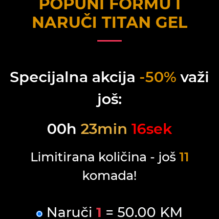
POPUNI FORMU I
NARUČI
TITAN GEL
Specijalna akcija
-50%
važi
još:
00
h
23
min
16
sek
Limitirana količina - još
11
komada!
Naruči
1
= 50.00 KM