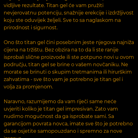
vidljive rezultate. Titan gel će vam pružiti
nevjerovatnu potenciju, snažnije erekcije i izdržljivost
koju ste oduvijek željeli. Sve to sa naglaskom na
prirodnost i sigurnost.
Ono što titan gel čini posebnim jeste njegova najniža
cijena na tržištu. Bez obzira na to da li ste ranije
isprobali slične proizvode ili ste potpuno novi u ovom
području, titan gel se brine o vašem novčaniku. Ne
morate se brinuti o skupim tretmanima ili hirurškim
zahvatima - sve što vam je potrebno je titan gel i
volja za promjenom.
Naravno, razumijemo da vam riječi same neće
uvjeriti koliko je titan gel impresivan. Zato vam
nudimo mogućnost da ga isprobate sami. Sa
garancijom povrata novca, imate sve što je potrebno
da se osjetite samopouzdano i spremno za nove