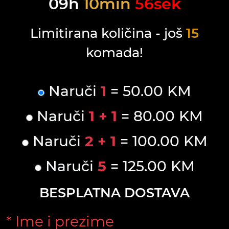
09
h
10
min
56
sek
Limitirana količina - još
15
komada!
Naruči
1
= 50.00 KM
Naruči
1 + 1
= 80.00 KM
Naruči
2 + 1
= 100.00 KM
Naruči
5
= 125.00 KM
BESPLATNA DOSTAVA
* Ime i prezime