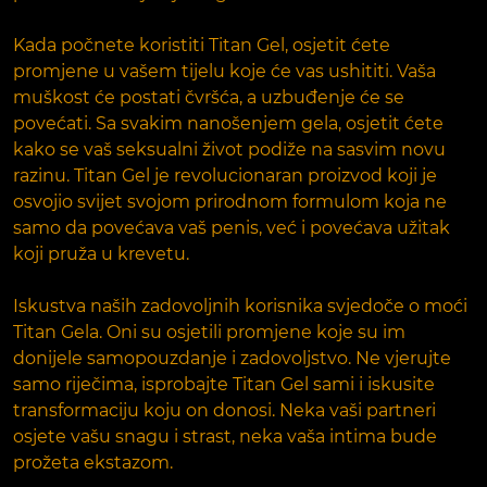
Kada počnete koristiti Titan Gel, osjetit ćete
promjene u vašem tijelu koje će vas ushititi. Vaša
muškost će postati čvršća, a uzbuđenje će se
povećati. Sa svakim nanošenjem gela, osjetit ćete
kako se vaš seksualni život podiže na sasvim novu
razinu. Titan Gel je revolucionaran proizvod koji je
osvojio svijet svojom prirodnom formulom koja ne
samo da povećava vaš penis, već i povećava užitak
koji pruža u krevetu.
Iskustva naših zadovoljnih korisnika svjedoče o moći
Titan Gela. Oni su osjetili promjene koje su im
donijele samopouzdanje i zadovoljstvo. Ne vjerujte
samo riječima, isprobajte Titan Gel sami i iskusite
transformaciju koju on donosi. Neka vaši partneri
osjete vašu snagu i strast, neka vaša intima bude
prožeta ekstazom.