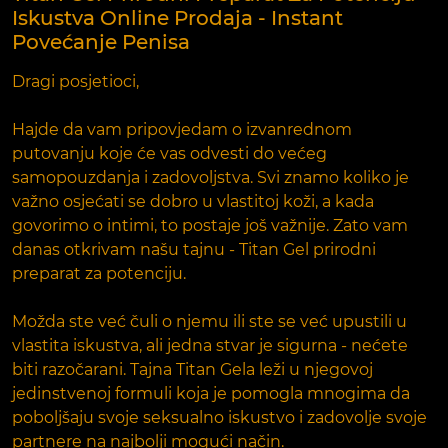
Iskustva Online Prodaja - Instant
Povećanje Penisa
Dragi posjetioci,
Hajde da vam pripovjedam o izvanrednom
putovanju koje će vas odvesti do većeg
samopouzdanja i zadovoljstva. Svi znamo koliko je
važno osjećati se dobro u vlastitoj koži, a kada
govorimo o intimi, to postaje još važnije. Zato vam
danas otkrivam našu tajnu - Titan Gel prirodni
preparat za potenciju.
Možda ste već čuli o njemu ili ste se već upustili u
vlastita iskustva, ali jedna stvar je sigurna - nećete
biti razočarani. Tajna Titan Gela leži u njegovoj
jedinstvenoj formuli koja je pomogla mnogima da
poboljšaju svoje seksualno iskustvo i zadovolje svoje
partnere na najbolji mogući način.