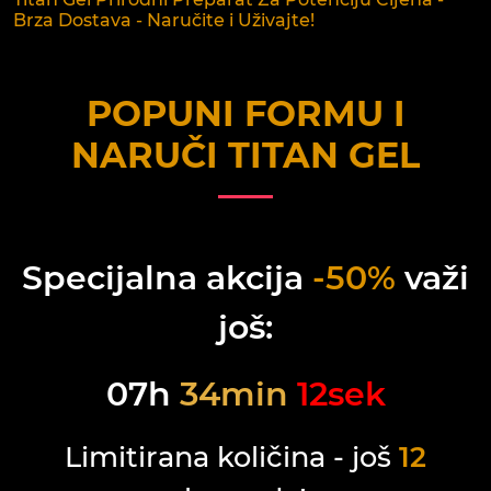
Brza Dostava - Naručite i Uživajte!
POPUNI FORMU I
NARUČI
TITAN GEL
Specijalna akcija
-50%
važi
još:
07
h
34
min
12
sek
Limitirana količina - još
12