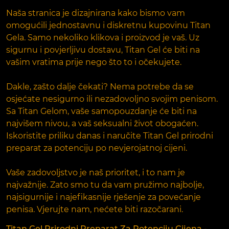
Naša stranica je dizajnirana kako bismo vam
omogućili jednostavnu i diskretnu kupovinu Titan
Gela. Samo nekoliko klikova i proizvod je vaš. Uz
sigurnu i povjerljivu dostavu, Titan Gel će biti na
vašim vratima prije nego što to i očekujete.
Dakle, zašto dalje čekati? Nema potrebe da se
osjećate nesigurno ili nezadovoljno svojim penisom.
Sa Titan Gelom, vaše samopouzdanje će biti na
najvišem nivou, a vaš seksualni život obogaćen.
Iskoristite priliku danas i naručite Titan Gel prirodni
preparat za potenciju po nevjerojatnoj cijeni.
Vaše zadovoljstvo je naš prioritet, i to nam je
najvažnije. Zato smo tu da vam pružimo najbolje,
najsigurnije i najefikasnije rješenje za povećanje
penisa. Vjerujte nam, nećete biti razočarani.
Titan Gel Prirodni Preparat Za Potenciju Cijena -