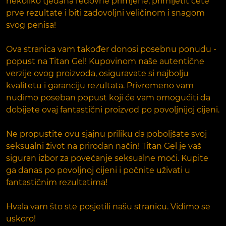
nekoliko tjedana redovne primjene, primijetit ćete
prve rezultate i biti zadovoljni veličinom i snagom
svog penisa!
Ova stranica vam također donosi posebnu ponudu -
popust na Titan Gel! Kupovinom naše autentične
verzije ovog proizvoda, osiguravate si najbolju
kvalitetu i garanciju rezultata. Privremeno vam
nudimo poseban popust koji će vam omogućiti da
dobijete ovaj fantastični proizvod po povoljnijoj cijeni.
Ne propustite ovu sjajnu priliku da poboljšate svoj
seksualni život na prirodan način! Titan Gel je vaš
siguran izbor za povećanje seksualne moći. Kupite
ga danas po povoljnoj cijeni i počnite uživati u
fantastičnim rezultatima!
Hvala vam što ste posjetili našu stranicu. Vidimo se
uskoro!