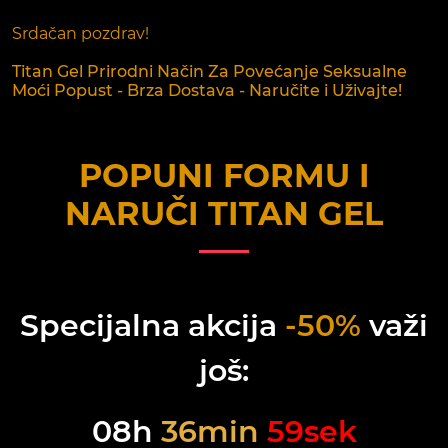
Srdačan pozdrav!
Titan Gel Prirodni Način Za Povećanje Seksualne
Moći Popust - Brza Dostava - Naručite i Uživajte!
POPUNI FORMU I
NARUČI
TITAN GEL
Specijalna akcija
-50%
važi
još:
08
h
36
min
59
sek