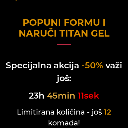
POPUNI FORMU I
NARUČI
TITAN GEL
Specijalna akcija
-50%
važi
još:
23
h
45
min
11
sek
Limitirana količina - još
12
komada!