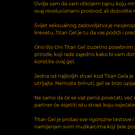
Ovdje sam da vam otkrijem tajnu koju mnog
ovaj revolucionarni proizvod, ali dozvolite
Svijet seksualnog zadovoljstva je nevjeroj
krevetu, Titan Gel je tu da vas podrži i pre
Ono što čini Titan Gel izuzetno posebnim j
prirode, koji rade zajedno kako bi vam don
koristite ovaj gel.
Jedna od najboljih stvari kod Titan Gela j
utrljajte. Nemojte brinuti, gel se brzo up
Ne samo da će se vaš penis povećati, već ć
partner će osjetiti istu strast koju osjećat
Titan Gel je prošao sve rigorozne testove i
namijenjen svim muškarcima koji žele post