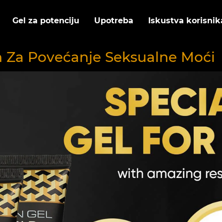
Gel za potenciju
Upotreba
Iskustva korisnik
in Za Povećanje Seksualne Moći