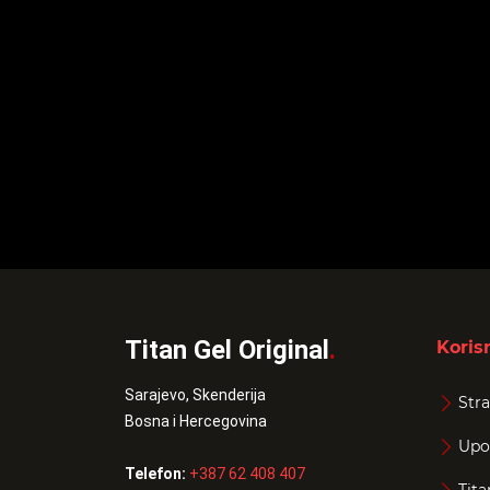
Titan Gel Original
.
Korisn
Sarajevo, Skenderija
Stra
Bosna i Hercegovina
Upo
Telefon:
+387 62 408 407
Tita