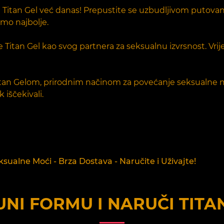
učite Titan Gel već danas! Prepustite se uzbudljivom put
amo najbolje.
 Titan Gel kao svog partnera za seksualnu izvrsnost. Vri
Titan Gelom, prirodnim načinom za povećanje seksualne m
 iščekivali.
sualne Moći - Brza Dostava - Naručite i Uživajte!
NI FORMU I NARUČI
TITA