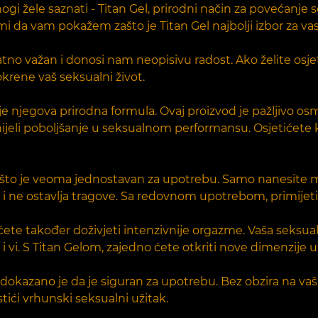
i žele saznati - Titan Gel, prirodni način za povećanje 
 mi da vam pokažem zašto je Titan Gel najbolji izbor za vas
atno važan i donosi nam neopisivu radost. Ako želite osje
okrene vaš seksualni život.
e njegova prirodna formula. Ovaj proizvod je pažljivo osm
ijeli poboljšanje u seksualnom performansu. Osjetićete ka
e što je veoma jednostavan za upotrebu. Samo nanesite ma
ija i ne ostavlja tragove. Sa redovnom upotrebom, primijet
ete također doživjeti intenzivnije orgazme. Vaša seksual
e i vi. S Titan Gelom, zajedno ćete otkriti nove dimenzije u
 dokazano je da je siguran za upotrebu. Bez obzira na vašu
ići vrhunski seksualni užitak.