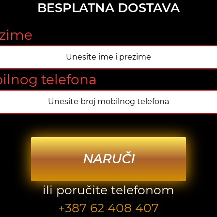
BESPLATNA DOSTAVA
ezime
ilnog telefona
NARUČI
ili poručite telefonom
+387 62 408 407