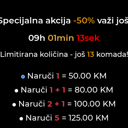
Specijalna akcija
-50%
važi još
09
h
01
min
12
sek
Limitirana količina - još
13
komada
Naruči
1
= 50.00 KM
Naruči
1 + 1
= 80.00 KM
Naruči
2 + 1
= 100.00 KM
Naruči
5
= 125.00 KM