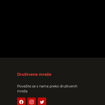
Društvene mreže
Povežite se s nama preko društvenih
mreža