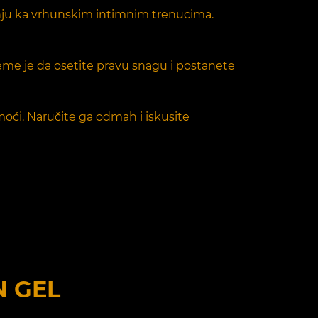
ovanju ka vrhunskim intimnim trenucima.
jeme je da osetite pravu snagu i postanete
oći. Naručite ga odmah i iskusite
N GEL