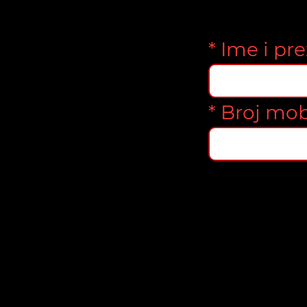
* Ime i pr
* Broj mob