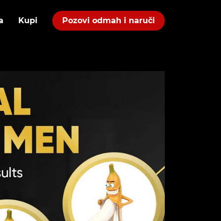
a
Kupi
Pozovi odmah i naruči