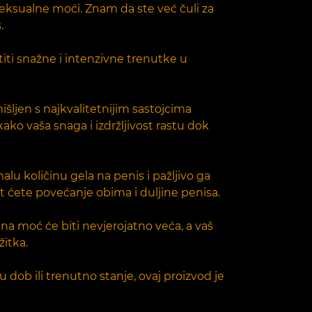
seksualne moći. Znam da ste već čuli za
.
titi snažne i intenzivne trenutke u
išljen s najkvalitetnijim sastojcima
ko vaša snaga i izdržljivost rastu dok
lu količinu gela na penis i pažljivo ga
it ćete povećanje obima i duljine penisa.
na moć će biti nevjerojatno veća, a vaš
žitka.
 dob ili trenutno stanje, ovaj proizvod je