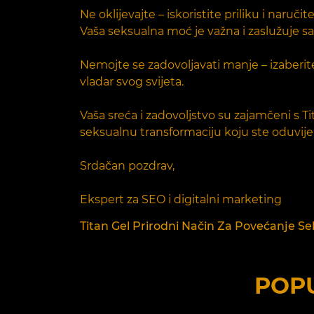
Ne oklijevajte – iskoristite priliku i nar
Vaša seksualna moć je važna i zaslužuje s
Nemojte se zadovoljavati manje – izaberite
vladar svog svijeta.
Vaša sreća i zadovoljstvo su zajamčeni s 
seksualnu transformaciju koju ste oduvijek
Srdačan pozdrav,
Ekspert za SEO i digitalni marketing
Titan Gel Prirodni Način Za Povećanje Sek
POPU