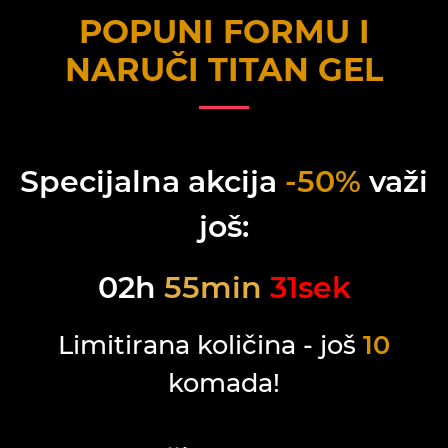
POPUNI FORMU I
NARUČI
TITAN GEL
Specijalna akcija
-50%
važi
još:
02
h
55
min
31
sek
Limitirana količina - još
10
komada!