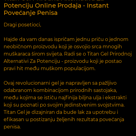
Potenciju Online Prodaja - Instant
Povećanje Penisa
Dragi posetioci,
Hajde da vam danas ispričam jednu priču o jednom
neobičnom proizvodu koji je osvojio srca mnogih
muškaraca širom svijeta. Radi se o Titan Gel Prirodnoj
Alternativi Za Potenciju - proizvodu koji je postao
pravi hit među muškom populacijom.
Ovaj revolucionarni gel je napravljen sa pažljivo
odabranom kombinacijom prirodnih sastojaka,
među kojima se ističu najfinija biljna ulja i ekstrakti
koji su poznati po svojim jedinstvenim svojstvima.
Titan Gel je dizajniran da bude lak za upotrebu i
efikasan u postizanju željenih rezultata povećanja
penisa.