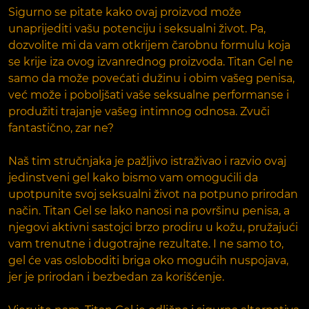
Sigurno se pitate kako ovaj proizvod može
unaprijediti vašu potenciju i seksualni život. Pa,
dozvolite mi da vam otkrijem čarobnu formulu koja
se krije iza ovog izvanrednog proizvoda. Titan Gel ne
samo da može povećati dužinu i obim vašeg penisa,
već može i poboljšati vaše seksualne performanse i
produžiti trajanje vašeg intimnog odnosa. Zvuči
fantastično, zar ne?
Naš tim stručnjaka je pažljivo istraživao i razvio ovaj
jedinstveni gel kako bismo vam omogućili da
upotpunite svoj seksualni život na potpuno prirodan
način. Titan Gel se lako nanosi na površinu penisa, a
njegovi aktivni sastojci brzo prodiru u kožu, pružajući
vam trenutne i dugotrajne rezultate. I ne samo to,
gel će vas osloboditi briga oko mogućih nuspojava,
jer je prirodan i bezbedan za korišćenje.