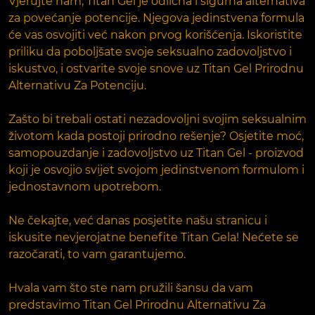
Vjerujte nam, Titan Gel je odlična i sigurna alternativa
za povećanje potencije. Njegova jedinstvena formula
će vas osvojiti već nakon prvog korišćenja. Iskoristite
priliku da poboljšate svoje seksualno zadovoljstvo i
iskustvo, i ostvarite svoje snove uz Titan Gel Prirodnu
Alternativu Za Potenciju.
Zašto bi trebali ostati nezadovoljni svojim seksualnim
životom kada postoji prirodno rešenje? Osjetite moć,
samopouzdanje i zadovoljstvo uz Titan Gel - proizvod
koji je osvojio svijet svojom jedinstvenom formulom i
jednostavnom upotrebom.
Ne čekajte, već danas posjetite našu stranicu i
iskusite nevjerojatne benefite Titan Gela! Nećete se
razočarati, to vam garantujemo.
Hvala vam što ste nam pružili šansu da vam
predstavimo Titan Gel Prirodnu Alternativu Za