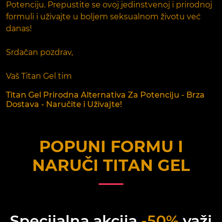
Potenciju. Prepustite se ovoj jedinstvenoj i prirodnoj
formuli i uživajte u boljem seksualnom životu već
danas!
Srdačan pozdrav,
Vaš Titan Gel tim
Titan Gel Prirodna Alternativa Za Potenciju - Brza
Dostava - Naručite i Uživajte!
POPUNI FORMU I
NARUČI
TITAN GEL
Specijalna akcija
-50%
važi