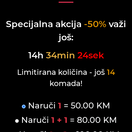
Specijalna akcija
-50%
važi
još:
14
h
34
min
24
sek
Limitirana količina - još
14
komada!
Naruči
1
= 50.00 KM
Naruči
1 + 1
= 80.00 KM