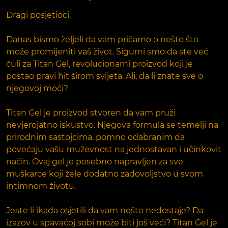
Dragi posjetioci,
Danas bismo željeli da vam pričamo o nešto što
može promijeniti vaš život. Sigurni smo da ste već
čuli za Titan Gel, revolucionarni proizvod koji je
postao pravi hit širom svijeta. Ali, da li znate sve o
njegovoj moći?
Titan Gel je proizvod stvoren da vam pruži
nevjerojatno iskustvo. Njegova formula se temelji na
prirodnim sastojcima, pomno odabranim da
povećaju vašu muževnost na jednostavan i učinkovit
način. Ovaj gel je posebno napravljen za sve
muškarce koji žele dodatno zadovoljstvo u svom
intimnom životu.
Jeste li ikada osjetili da vam nešto nedostaje? Da
izazov u spavaćoj sobi može biti još veći? Titan Gel je