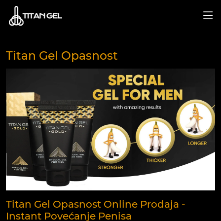
Titan Gel Opasnost
Titan Gel Opasnost Online Prodaja -
Instant Povećanje Penisa