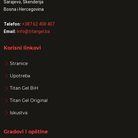
Sarajevo, Skenderija
Bosna i Hercegovina
Telefon:
+387 62 408 407
Email:
info@titangel.ba
Korisni linkovi
Stranice
Upotreba
Titan Gel BiH
Titan Gel Original
Iskustva
Gradovi i opštine