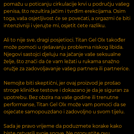
pomažu u poticanju cirkulacije krvi u području vašeg
penisa, što rezultira jačim i tvrđim erekcijama. Osim
toga, vaša osjetljivost će se povećati, a orgazmi će biti
intenzivniji i vjerujte mi, osjetit ćete razliku.
Ali to nije sve, dragi posjetioci. Titan Gel Olx također
može pomoći u rješavanju problema niskog libida.
Njegovi sastojci djeluju na jačanje vaše seksualne
želje, što znači da će vam ležati u rukama snažno
oružje za zadovoljavanje vašeg partnera ili partnerice.
Nemojte biti skeptični, jer ovaj proizvod je prošao
stroge kliničke testove i dokazano je da je siguran za
upotrebu. Bez obzira na vaše godine ili trenutne
performanse, Titan Gel Olx može vam pomoći da se
osjećate samopouzdano i zadovoljno u svom tijelu.
Sada je pravo vrijeme da poduzmete korake kako
biste ostvarili svoje snove. Ne propustite ovu