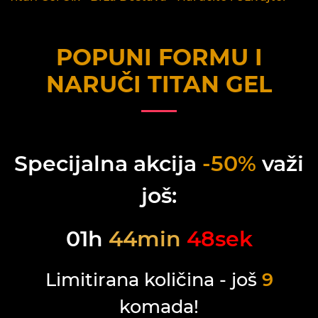
POPUNI FORMU I
NARUČI
TITAN GEL
Specijalna akcija
-50%
važi
još:
01
h
44
min
48
sek
Limitirana količina - još
9
komada!