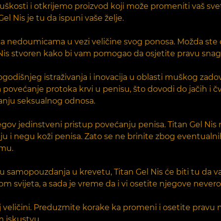
sti i otkrijemo proizvod koji može promeniti vaš svet. 
el Nis je tu da ispuni vaše želje.
a nedoumicama u vezi veličine svog ponosa. Možda ste os
 Gel Nis stvoren kako bi vam pomogao da osjetite pravu sn
godišnjeg istraživanja i inovacija u oblasti muškog zadov
na povećanje protoka krvi u penisu, što dovodi do jačih i 
rajanju seksualnog odnosa.
jegov jedinstveni pristup povećanju penisa. Titan Gel N
 i negu koži penisa. Zato se ne brinite zbog eventualnih nu
umu.
samopouzdanja u krevetu, Titan Gel Nis će biti tu da va
svijeta, a sada je vreme da i vi osetite njegove nevero
j veličini. Preduzmite korake ka promeni i osetite pravu
m iskustvu.