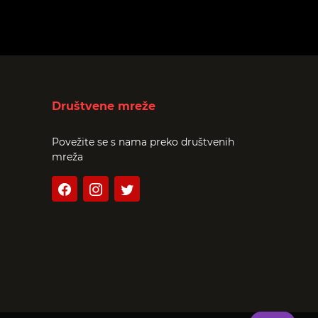
Društvene mreže
Povežite se s nama preko društvenih
mreža