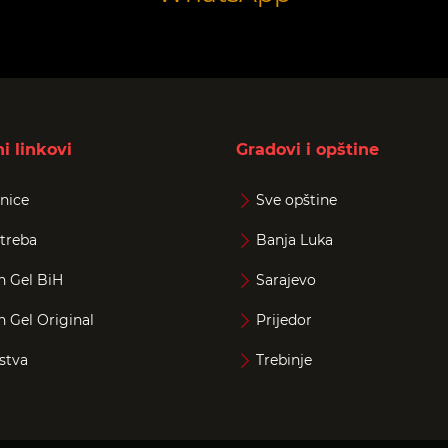
i linkovi
Gradovi i opštine
nice
Sve opštine
treba
Banja Luka
n Gel BiH
Sarajevo
n Gel Original
Prijedor
stva
Trebinje