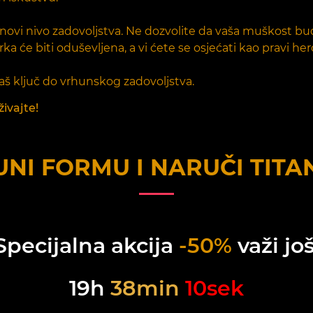
te novi nivo zadovoljstva. Ne dozvolite da vaša muškost b
 će biti oduševljena, a vi ćete se osjećati kao pravi hero
 vaš ključ do vrhunskog zadovoljstva.
živajte!
NI FORMU I NARUČI
TITA
Specijalna akcija
-50%
važi još
19
h
38
min
10
sek