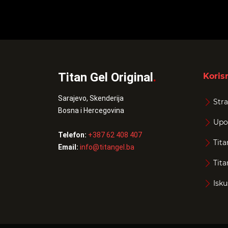
Titan Gel Original
.
Korisn
Sarajevo, Skenderija
Stra
Bosna i Hercegovina
Upo
Telefon:
+387 62 408 407
Tita
Email:
info@titangel.ba
Tita
Isku