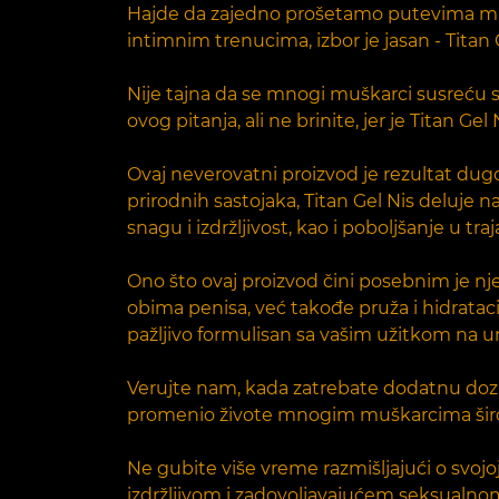
Hajde da zajedno prošetamo putevima muško
intimnim trenucima, izbor je jasan - Titan G
Nije tajna da se mnogi muškarci susreću s
ovog pitanja, ali ne brinite, jer je Titan
Ovaj neverovatni proizvod je rezultat dugo
prirodnih sastojaka, Titan Gel Nis deluje 
snagu i izdržljivost, kao i poboljšanje u t
Ono što ovaj proizvod čini posebnim je n
obima penisa, već takođe pruža i hidrataciju
pažljivo formulisan sa vašim užitkom na 
Verujte nam, kada zatrebate dodatnu dozu 
promenio živote mnogim muškarcima širom 
Ne gubite više vreme razmišljajući o svojo
izdržljivom i zadovoljavajućem seksualno