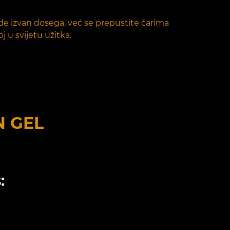
ude izvan dosega, već se prepustite čarima
j u svijetu užitka.
N GEL
: