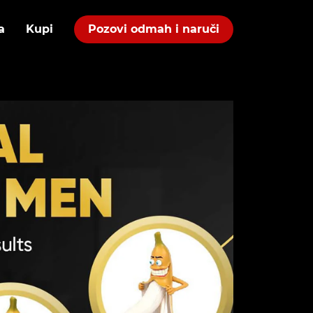
a
Kupi
Pozovi odmah i naruči