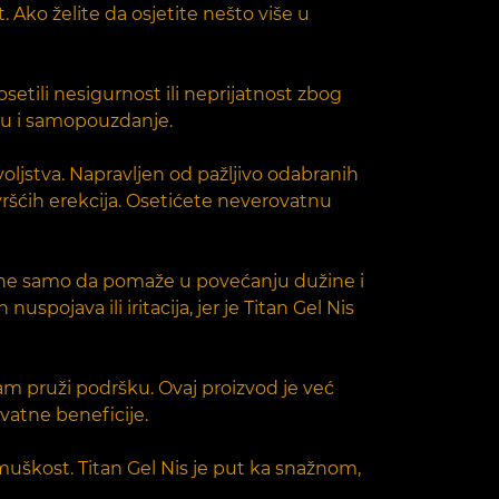
Ako želite da osjetite nešto više u
etili nesigurnost ili neprijatnost zbog
agu i samopouzdanje.
oljstva. Napravljen od pažljivo odabranih
čvršćih erekcija. Osetićete neverovatnu
is ne samo da pomaže u povećanju dužine i
spojava ili iritacija, jer je Titan Gel Nis
m pruži podršku. Ovaj proizvod je već
vatne beneficije.
 muškost. Titan Gel Nis je put ka snažnom,