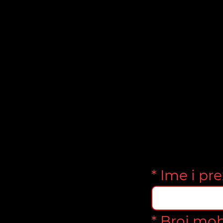
* Ime i pr
* Broj mob