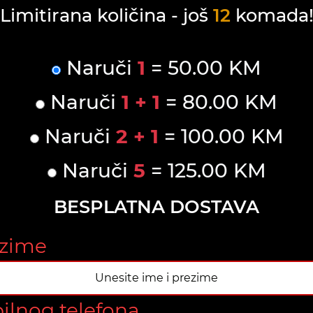
Limitirana količina - još
12
komada
Naruči
1
= 50.00 KM
Naruči
1 + 1
= 80.00 KM
Naruči
2 + 1
= 100.00 KM
Naruči
5
= 125.00 KM
BESPLATNA DOSTAVA
ezime
ilnog telefona