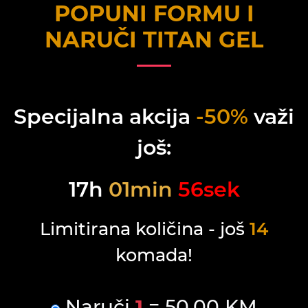
POPUNI FORMU I
NARUČI
TITAN GEL
Specijalna akcija
-50%
važi
još:
17
h
01
min
56
sek
Limitirana količina - još
14
komada!
Naruči
1
= 50.00 KM