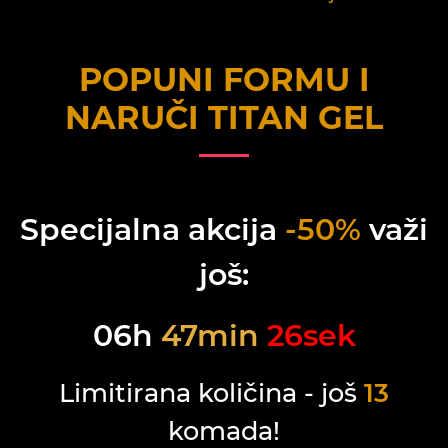
POPUNI FORMU I
NARUČI
TITAN GEL
Specijalna akcija
-50%
važi
još:
06
h
47
min
26
sek
Limitirana količina - još
13
komada!