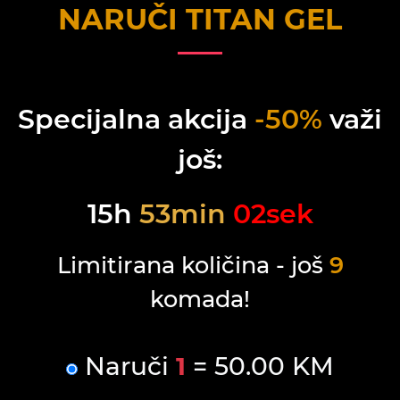
NARUČI
TITAN GEL
Specijalna akcija
-50%
važi
još:
15
h
53
min
02
sek
Limitirana količina - još
9
komada!
Naruči
1
= 50.00 KM