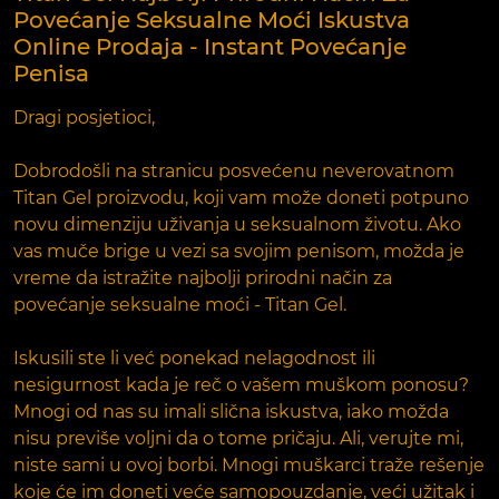
Povećanje Seksualne Moći Iskustva
Online Prodaja - Instant Povećanje
Penisa
Dragi posjetioci,
Dobrodošli na stranicu posvećenu neverovatnom
Titan Gel proizvodu, koji vam može doneti potpuno
novu dimenziju uživanja u seksualnom životu. Ako
vas muče brige u vezi sa svojim penisom, možda je
vreme da istražite najbolji prirodni način za
povećanje seksualne moći - Titan Gel.
Iskusili ste li već ponekad nelagodnost ili
nesigurnost kada je reč o vašem muškom ponosu?
Mnogi od nas su imali slična iskustva, iako možda
nisu previše voljni da o tome pričaju. Ali, verujte mi,
niste sami u ovoj borbi. Mnogi muškarci traže rešenje
koje će im doneti veće samopouzdanje, veći užitak i