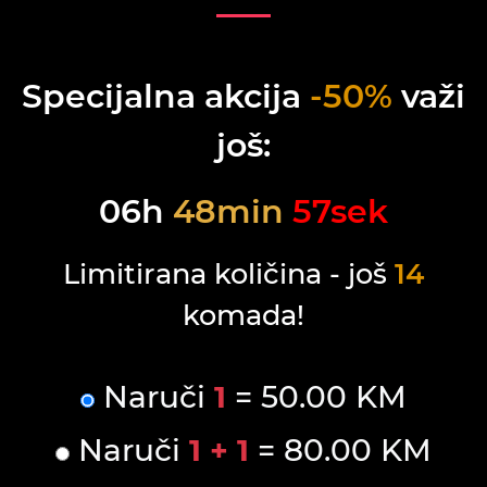
Specijalna akcija
-50%
važi
još:
06
h
48
min
57
sek
Limitirana količina - još
14
komada!
Naruči
1
= 50.00 KM
Naruči
1 + 1
= 80.00 KM