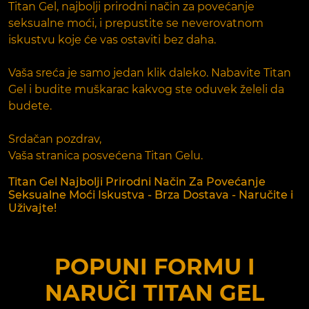
Titan Gel, najbolji prirodni način za povećanje
seksualne moći, i prepustite se neverovatnom
iskustvu koje će vas ostaviti bez daha.
Vaša sreća je samo jedan klik daleko. Nabavite Titan
Gel i budite muškarac kakvog ste oduvek želeli da
budete.
Srdačan pozdrav,
Vaša stranica posvećena Titan Gelu.
Titan Gel Najbolji Prirodni Način Za Povećanje
Seksualne Moći Iskustva - Brza Dostava - Naručite i
Uživajte!
POPUNI FORMU I
NARUČI
TITAN GEL