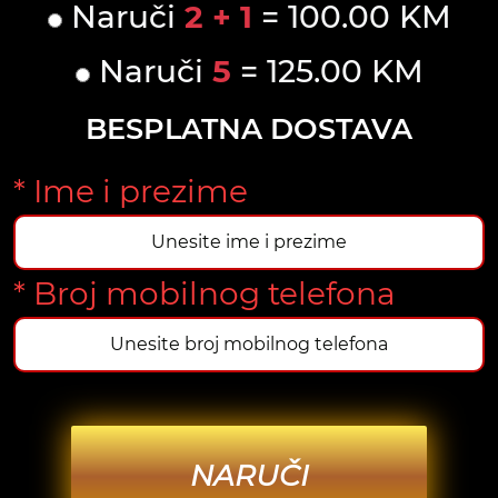
Naruči
2 + 1
= 100.00 KM
Naruči
5
= 125.00 KM
BESPLATNA DOSTAVA
* Ime i prezime
* Broj mobilnog telefona
NARUČI