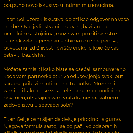
potpuno novo iskustvo u intimnim trenucima.
Titan Gel, uzorak iskustva, dolazi kao odgovor na vaše
molbe. Ovaj jedinstveni proizvod, baziran na
prirodnim sastojcima, može vam pružiti sve što ste
oduvek želeli - povećanje obima i dužine penisa,
povećanu izdržljivost i čvršće erekcije koje će vas
ostaviti bez daha.
Možete zamisliti kako biste se osećali samouvereno
kada vam partnerka otkriva oduševljenje svaki put
kada se približite intimnom trenutku. Možete li
zamisliti kako će se vaša seksualna moć podići na
novi nivo, otvarajući vam vrata ka neverovatnom
zadovoljstvu u spavaćoj sobi?
Titan Gel je osmišljen da deluje prirodno i sigurno.
Njegova formula sastoji se od pažljivo odabranih