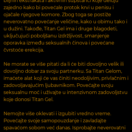
biljnih ekstrakata i aktivnih supstanci koje deluju
zajedno kako bi povećale protok krvi u penisu i
ojačale njegove komore. Zbog toga se postiže
neverovatno povećanje veličine, kako u obimu tako i
u dužini. Takođe, Titan Gel ima i druge blagodeti,
uključujući poboljšanu izdržljivost, smanjenje
oporavka između seksualnih činova i povećane
čvrstoće erekcija.
Ne morate se više pitati da li će biti dovoljno velik ili
dovoljno dobar za svoju partnerku. Sa Titan Gelom,
imaćete alat koji će vas činiti neodoljivim, privlačnim i
zadovoljavajućim ljubavnikom. Povećajte svoju
seksualnu moć i uživajte u intenzivnom zadovoljstvu
koje donosi Titan Gel.
Nemojte više oklevati i izgubiti vredno vreme.
Povećajte svoje samopouzdanje i zavladajte
spavaćom sobom već danas. Isprobajte neverovatni