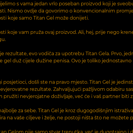
ijelimo s vama jedan vrlo poseban proizvod koji je sveob
sti. Nismo ovdje da govorimo o konvencionalnim promj
ti koje samo Titan Gel može donijeti.
osti koje vam pruža ovaj proizvod. Ali, hej, prije nego kre
gu.
 rezultate, evo vodiča za upotrebu Titan Gela. Prvo, je
te gel duž cijele dužine penisa. Ovo je toliko jednostavno 
ragi posjetioci, došli ste na pravo mjesto. Titan Gel je je
 nevjerovatne rezultate. Zahvaljujući pažljivom odabiru sa
pružiti nevjerojatne doživljaje, već će i vaš partner biti 
 najbolje za sebe. Titan Gel je kroz dugogodišnjim istraž
a na vaše ciljeve i želje, ne postoji ništa što ne možete p
 Titan Gelom nije samo stvar trenutka, već je dugotrajno 