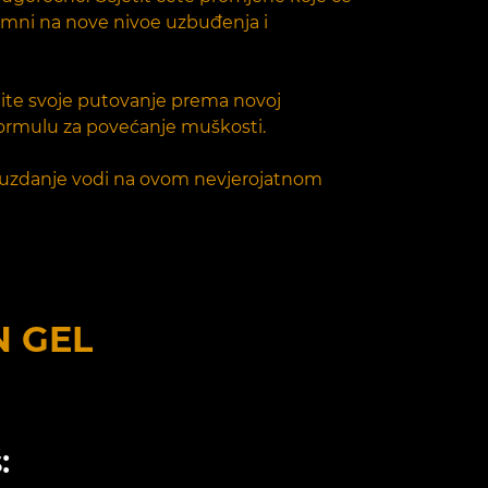
remni na nove nivoe uzbuđenja i
ite svoje putovanje prema novoj
u formulu za povećanje muškosti.
opouzdanje vodi na ovom nevjerojatnom
N GEL
: