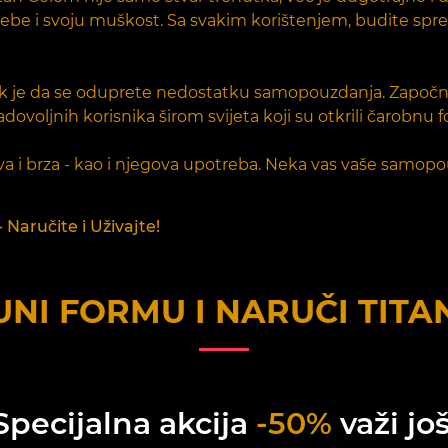
a sebe i svoju muškost. Sa svakim korištenjem, budite sp
tak je da se oduprete nedostatku samopouzdanja. Započn
zadovoljnih korisnika širom svijeta koji su otkrili čarobn
jiva i brza - kao i njegova upotreba. Neka vas vaše sam
 Naručite i Uživajte!
NI FORMU I NARUČI
TITA
Specijalna akcija
-50%
važi još