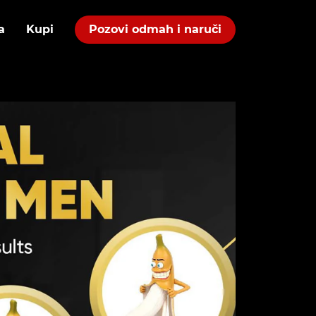
a
Kupi
Pozovi odmah i naruči