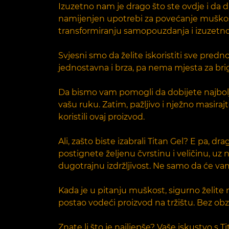
Izuzetno nam je drago što ste ovdje i da d
namijenjen upotrebi za povećanje muško
transformiranju samopouzdanja i izuzetnos
Svjesni smo da želite iskoristiti sve predn
jednostavna i brza, pa nema mjesta za bri
Da bismo vam pomogli da dobijete najbolje
vašu ruku. Zatim, pažljivo i nježno masiraj
koristili ovaj proizvod.
Ali, zašto biste izabrali Titan Gel? E pa, d
postignete željenu čvrstinu i veličinu, uz
dugotrajnu izdržljivost. Ne samo da će vam 
Kada je u pitanju muškost, sigurno želite
postao vodeći proizvod na tržištu. Bez obzir
Znate li što je najljepše? Vaše iskustvo s