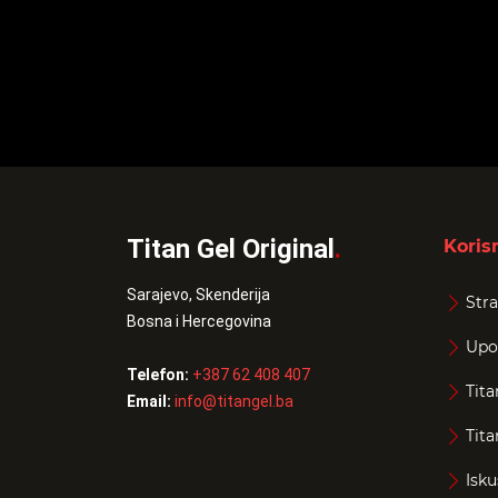
Titan Gel Original
.
Korisn
Sarajevo, Skenderija
Stra
Bosna i Hercegovina
Upo
Telefon:
+387 62 408 407
Tita
Email:
info@titangel.ba
Tita
Isku