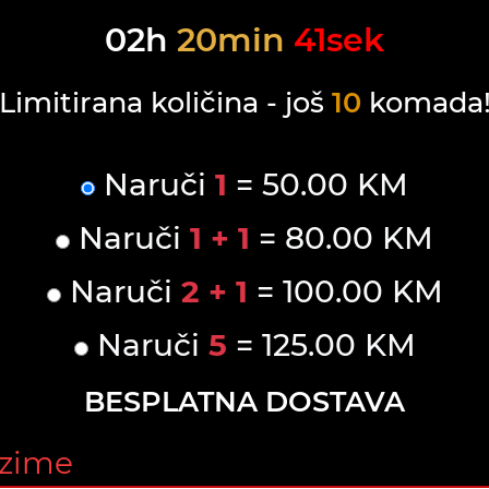
02
h
20
min
41
sek
Limitirana količina - još
10
komada
Naruči
1
= 50.00 KM
Naruči
1 + 1
= 80.00 KM
Naruči
2 + 1
= 100.00 KM
Naruči
5
= 125.00 KM
BESPLATNA DOSTAVA
ezime