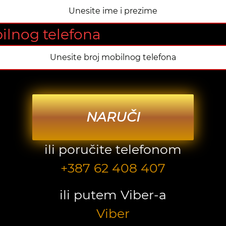
ilnog telefona
NARUČI
ili poručite telefonom
+387 62 408 407
ili putem Viber-a
Viber