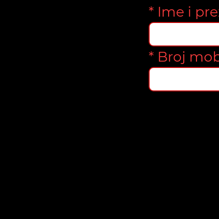
* Ime i pr
* Broj mob