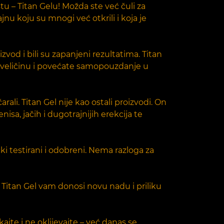
 – Titan Gelu! Možda ste već čuli za
jnu koju su mnogi već otkrili i koja je
zvod i bili su zapanjeni rezultatima. Titan
u veličinu i povećate samopouzdanje u
ali. Titan Gel nije kao ostali proizvodi. On
isa, jačih i dugotrajnijih erekcija te
čki testirani i odobreni. Nema razloga za
!
 Titan Gel vam donosi novu nadu i priliku
ajte i ne oklijevajte – već danas se