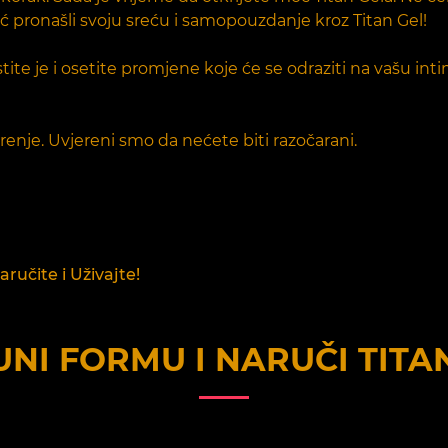
ć pronašli svoju sreću i samopouzdanje kroz Titan Gel!
ite je i osetite promjene koje će se odraziti na vašu inti
enje. Uvjereni smo da nećete biti razočarani.
aručite i Uživajte!
NI FORMU I NARUČI
TITA