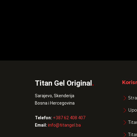
Titan Gel Original
.
Korisn
Sarajevo, Skenderija
Stra
Bosna i Hercegovina
Upo
Telefon:
+387 62 408 407
Tita
Email:
info@titangel.ba
Tita