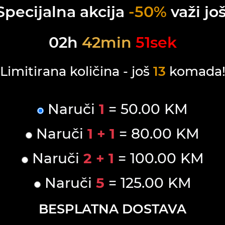
Specijalna akcija
-50%
važi još
02
h
42
min
51
sek
Limitirana količina - još
13
komada
Naruči
1
= 50.00 KM
Naruči
1 + 1
= 80.00 KM
Naruči
2 + 1
= 100.00 KM
Naruči
5
= 125.00 KM
BESPLATNA DOSTAVA