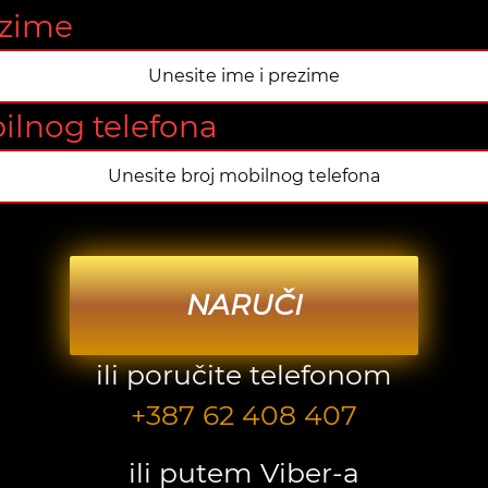
ezime
ilnog telefona
NARUČI
ili poručite telefonom
+387 62 408 407
ili putem Viber-a