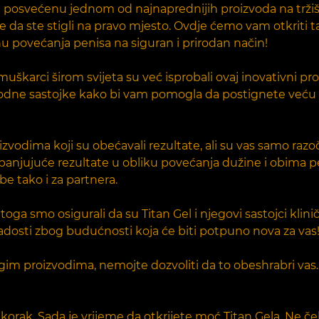
posvećenu jednom od najnaprednijih proizvoda na tržištu
te da ste stigli na pravo mjesto. Ovdje ćemo vam otkriti ta
jnu povećanja penisa na siguran i prirodan način!
škarci širom svijeta su već isprobali ovaj inovativni proi
prirodne sastojke kako bi vam pomogla da postignete već
vodima koji su obećavali rezultate, ali su vas samo razočar
zapanjujuće rezultate u obliku povećanja dužine i obima pen
e tako i za partnera.
oga smo osigurali da su Titan Gel i njegovi sastojci klini
 radosti zbog budućnosti koja će biti potpuno nova za vas
gim proizvodima, nemojte dozvoliti da to obeshrabri vas.
orak. Sada je vrijeme da otkrijete moć Titan Gela. Ne ček