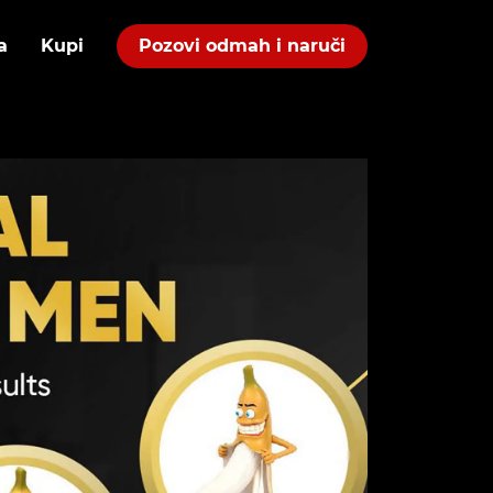
a
Kupi
Pozovi odmah i naruči