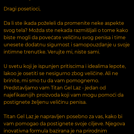
Dragi posetioci,
Da li ste ikada poželeli da promenite neke aspekte
svog tela? Možda ste nekada razmišljali o tome kako
biste mogli da povećate veličinu svog penisa i time
unesete dodatnu sigurnost i samopouzdanje u svoje
intimne trenutke. Verujte mi, niste sami.
U svetu koji je ispunjen pritiscima i idealima lepote,
lakoo je osetiti se nesigurno zbog veličine. Ali ne
brinite, mi smo tu da vam pomognemo.
Predstavljamo vam Titan Gel Laz - jedan od
najefikasnijih proizvoda koji vam mogu pomoći da
postignete željenu veličinu penisa.
Titan Gel Laz je napravljen posebno za vas, kako bi
vam pomogao da postignete svoje ciljeve. Njegova
inovativna formula bazirana je na prirodnim