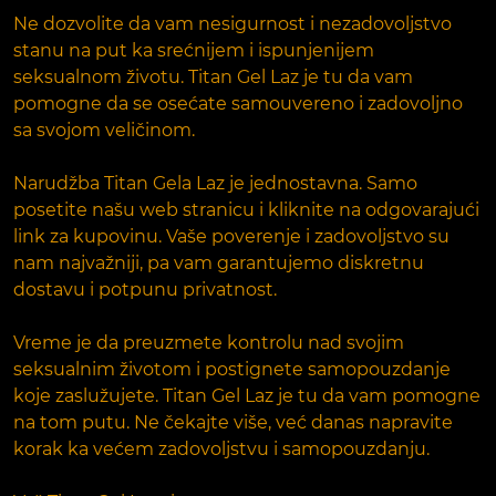
Ne dozvolite da vam nesigurnost i nezadovoljstvo
stanu na put ka srećnijem i ispunjenijem
seksualnom životu. Titan Gel Laz je tu da vam
pomogne da se osećate samouvereno i zadovoljno
sa svojom veličinom.
Narudžba Titan Gela Laz je jednostavna. Samo
posetite našu web stranicu i kliknite na odgovarajući
link za kupovinu. Vaše poverenje i zadovoljstvo su
nam najvažniji, pa vam garantujemo diskretnu
dostavu i potpunu privatnost.
Vreme je da preuzmete kontrolu nad svojim
seksualnim životom i postignete samopouzdanje
koje zaslužujete. Titan Gel Laz je tu da vam pomogne
na tom putu. Ne čekajte više, već danas napravite
korak ka većem zadovoljstvu i samopouzdanju.