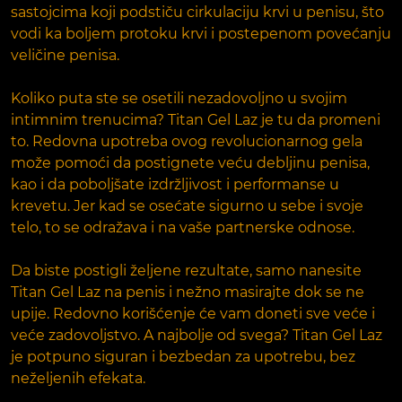
sastojcima koji podstiču cirkulaciju krvi u penisu, što
vodi ka boljem protoku krvi i postepenom povećanju
veličine penisa.
Koliko puta ste se osetili nezadovoljno u svojim
intimnim trenucima? Titan Gel Laz je tu da promeni
to. Redovna upotreba ovog revolucionarnog gela
može pomoći da postignete veću debljinu penisa,
kao i da poboljšate izdržljivost i performanse u
krevetu. Jer kad se osećate sigurno u sebe i svoje
telo, to se odražava i na vaše partnerske odnose.
Da biste postigli željene rezultate, samo nanesite
Titan Gel Laz na penis i nežno masirajte dok se ne
upije. Redovno korišćenje će vam doneti sve veće i
veće zadovoljstvo. A najbolje od svega? Titan Gel Laz
je potpuno siguran i bezbedan za upotrebu, bez
neželjenih efekata.