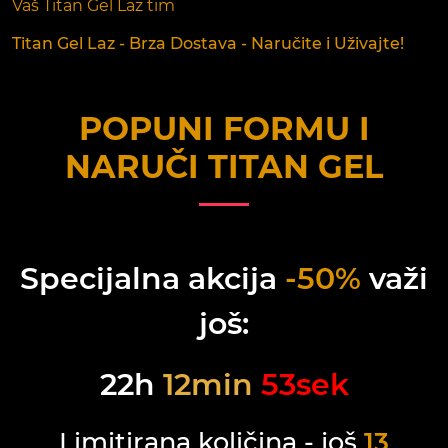
Vaš Titan Gel Laz tim
Titan Gel Laz - Brza Dostava - Naručite i Uživajte!
POPUNI FORMU I
NARUČI
TITAN GEL
Specijalna akcija
-50%
važi
još:
22
h
12
min
53
sek
Limitirana količina - još
13