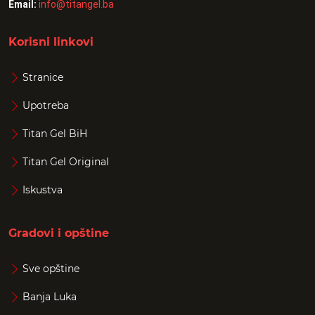
Email:
info@titangel.ba
Korisni linkovi
Stranice
Upotreba
Titan Gel BiH
Titan Gel Original
Iskustva
Gradovi i opštine
Sve opštine
Banja Luka