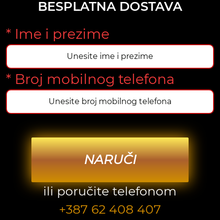
BESPLATNA DOSTAVA
* Ime i prezime
* Broj mobilnog telefona
NARUČI
ili poručite telefonom
+387 62 408 407