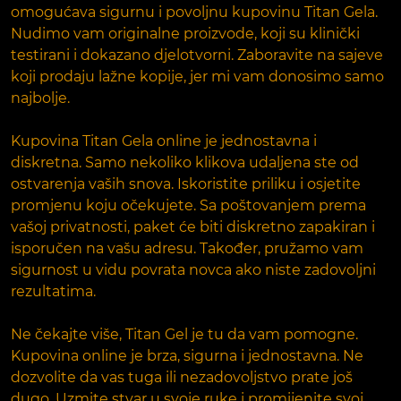
omogućava sigurnu i povoljnu kupovinu Titan Gela.
Nudimo vam originalne proizvode, koji su klinički
testirani i dokazano djelotvorni. Zaboravite na sajeve
koji prodaju lažne kopije, jer mi vam donosimo samo
najbolje.
Kupovina Titan Gela online je jednostavna i
diskretna. Samo nekoliko klikova udaljena ste od
ostvarenja vaših snova. Iskoristite priliku i osjetite
promjenu koju očekujete. Sa poštovanjem prema
vašoj privatnosti, paket će biti diskretno zapakiran i
isporučen na vašu adresu. Također, pružamo vam
sigurnost u vidu povrata novca ako niste zadovoljni
rezultatima.
Ne čekajte više, Titan Gel je tu da vam pomogne.
Kupovina online je brza, sigurna i jednostavna. Ne
dozvolite da vas tuga ili nezadovoljstvo prate još
dugo. Uzmite stvar u svoje ruke i promijenite svoj