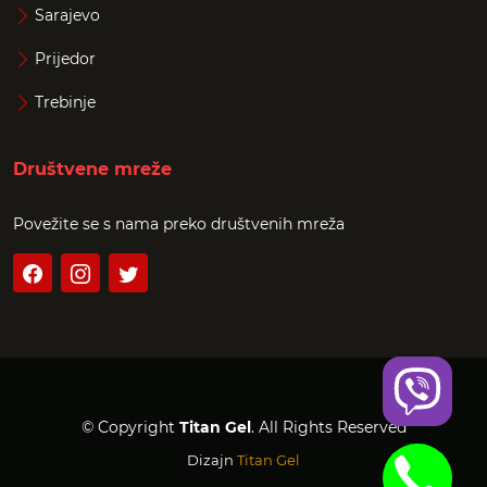
Sarajevo
Prijedor
Trebinje
Društvene mreže
Povežite se s nama preko društvenih mreža
© Copyright
Titan Gel
. All Rights Reserved
Dizajn
Titan Gel