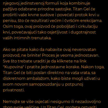
njegovoj jedinstvenoj formuli koja kombinuje
pažljivo odabrane prirodne sastojke. Titan Gel će
proširiti vaše krvne sudove i povećati protok krvi u
penisu, što će rezultirati većim i čvršćim erekcijama.
Osim toga, ovaj proizvod će poboljšati i cirkulaciju
krvi, povećavajući tako osjetljivost i dugotrajnost
vaših intimnih trenutaka.
Ako se pitate kako da nabavite ovaj neverovatan
proizvod, ne brinite! Proces je veoma jednostavan.
Sve što trebate uraditi je da kliknete na link
"Kupovina" i pratite jednostavne korake. Nakon toga,
Titan Gel će biti poslan direktno na vaša vrata, sa
diskretnom ambalažom, kako biste mogli uživati u
svom novom samopouzdanju u potpunoj
privatnosti.
Nemojte se više osjećati nesigurno ili nezadovoljno
zbog svoje veličine. Uz Titan Gel, možete ostvariti