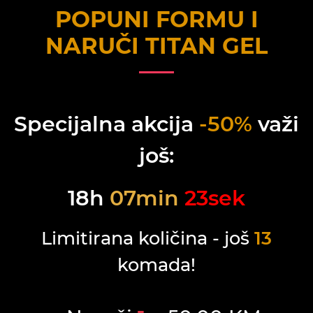
POPUNI FORMU I
NARUČI
TITAN GEL
Specijalna akcija
-50%
važi
još:
18
h
07
min
23
sek
Limitirana količina - još
13
komada!