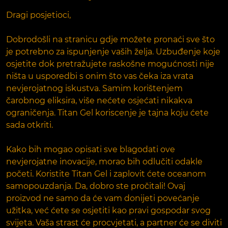
Dragi posjetioci,
Dobrodošli na stranicu gdje možete pronaći sve što
je potrebno za ispunjenje vaših želja. Uzbuđenje koje
osjetite dok pretražujete raskošne mogućnosti nije
ništa u usporedbi s onim što vas čeka iza vrata
nevjerojatnog iskustva. Samim korištenjem
čarobnog eliksira, više nećete osjećati nikakva
ograničenja. Titan Gel koriscenje je tajna koju ćete
sada otkriti.
Kako bih mogao opisati sve blagodati ove
nevjerojatne inovacije, morao bih odlučiti odakle
početi. Koristite Titan Gel i zaplovit ćete oceanom
samopouzdanja. Da, dobro ste pročitali! Ovaj
proizvod ne samo da će vam donijeti povećanje
užitka, već ćete se osjetiti kao pravi gospodar svog
svijeta. Vaša strast će procvjetati, a partner će se diviti