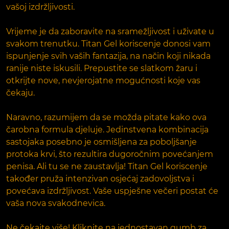
vašoj izdržljivosti.
Vrijeme je da zaboravite na sramežljivost i uživate u
svakom trenutku. Titan Gel koriscenje donosi vam
ispunjenje svih vaših fantazija, na način koji nikada
ranije niste iskusili. Prepustite se slatkom žaru i
otkrijte nove, nevjerojatne mogućnosti koje vas
čekaju.
Naravno, razumijem da se možda pitate kako ova
čarobna formula djeluje. Jedinstvena kombinacija
sastojaka posebno je osmišljena za poboljšanje
protoka krvi, što rezultira dugoročnim povećanjem
penisa. Ali tu se ne zaustavlja! Titan Gel koriscenje
također pruža intenzivan osjećaj zadovoljstva i
povećava izdržljivost. Vaše uspješne večeri postat će
vaša nova svakodnevica.
Ne čekajte više! Kliknite na jednostavan gumb za