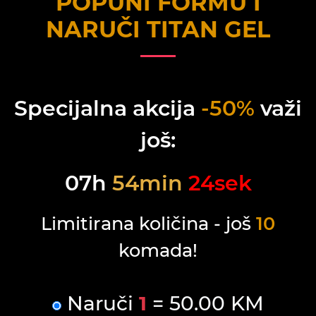
POPUNI FORMU I
NARUČI
TITAN GEL
Specijalna akcija
-50%
važi
još:
07
h
54
min
24
sek
Limitirana količina - još
10
komada!
Naruči
1
= 50.00 KM