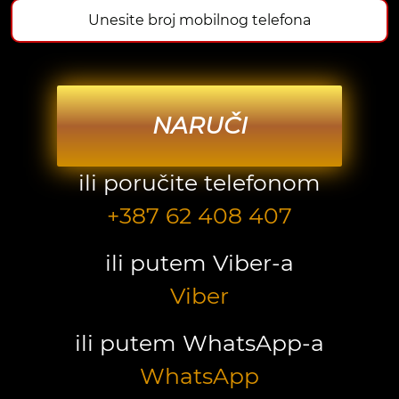
NARUČI
ili poručite telefonom
+387 62 408 407
ili putem Viber-a
Viber
ili putem WhatsApp-a
WhatsApp