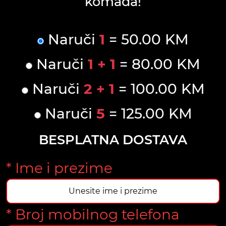
komada!
Naruči
1
= 50.00 KM
Naruči
1 + 1
= 80.00 KM
Naruči
2 + 1
= 100.00 KM
Naruči
5
= 125.00 KM
BESPLATNA DOSTAVA
* Ime i prezime
* Broj mobilnog telefona