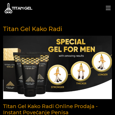
Titan Gel Kako Radi
Titan Gel Kako Radi Online Prodaja -
Instant Povećanje Penisa