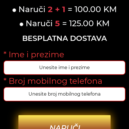
Naruči
2 + 1
= 100.00 KM
Naruči
5
= 125.00 KM
BESPLATNA DOSTAVA
* Ime i prezime
* Broj mobilnog telefona
NARUČI