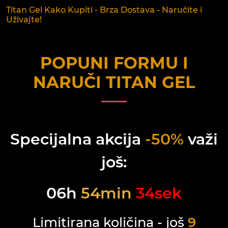
Titan Gel Kako Kupiti - Brza Dostava - Naručite i
Uživajte!
POPUNI FORMU I
NARUČI
TITAN GEL
Specijalna akcija
-50%
važi
još:
06
h
54
min
34
sek
Limitirana količina - još
9