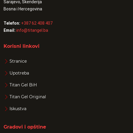
Sarajevo, Skenderija
Bosna i Hercegovina
Telefon:
+387 62 408 407
Email:
info@titangel.ba
Korisni linkovi
Stranice
Upotreba
Titan Gel BiH
Titan Gel Original
Iskustva
Gradovi i opštine