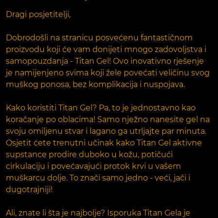
Dragi posjetitelji,
Dobrodošli na stranicu posvećenu fantastičnom
proizvodu koji će vam donijeti mnogo zadovoljstva i
samopouzdanja - Titan Gel! Ovo inovativno rješenje
je namijenjeno svima koji žele povećati veličinu svog
muškog ponosa, bez komplikacija i nuspojava.
Kako koristiti Titan Gel? Pa, to je jednostavno kao
koračanje po oblacima! Samo nježno nanesite gel na
svoju omiljenu stvar i lagano ga utrljajte par minuta.
Osjetit ćete trenutni učinak kako Titan Gel aktivne
supstance prodire duboko u kožu, potičući
cirkulaciju i povećavajući protok krvi u vašem
muškarcu dolje. To znači samo jedno - veći, jači i
dugotrajniji!
Ali, znate li šta je najbolje? Isporuka Titan Gela je