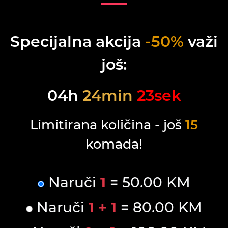
Specijalna akcija
-50%
važi
još:
04
h
24
min
23
sek
Limitirana količina - još
15
komada!
Naruči
1
= 50.00 KM
Naruči
1 + 1
= 80.00 KM