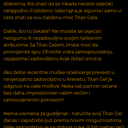
diskretna, što znači da se nikada nećete osjećati
nelagodno ili izloženo. Vaša tajna je sigurna i samo vi
ćete znati za ovu čarobnu moć Titan Gela.
Dakle, što to čekate? Ne morate se osjećati
nesigurno ili nezadovoljno svojim tjelesnim
atributima. Sa Titan Gelom, imate moć da
promijenite igru. Otvorite vrata samopouzdanju,
uspjesima i zadovoljstvu koje dolazi iznutra.
Ako želite recentne muške očekivanja prevesti u
nevjerojatno zadovoljstvo u krevetu, Titan Gel je
odgovor na vaše molitve. Neka vaš partner ostane
bez daha, impresioniran vašim većim i
samouvjerenim ponosom!
Nema vremena za gubljenje - naručite svoj Titan Gel
danas i započnite put prema novim mogućnostima.
Vaše zadovoljstvo je na dohvat ruke, ili bih trebao reći