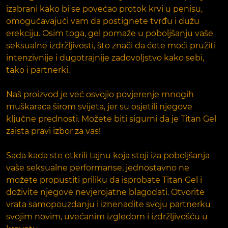
izabrani kako bi se povećao protok krvi u penisu,
omogućavajući vam da postignete tvrđu i dužu
erekciju. Osim toga, gel pomaže u poboljšanju vaše
seksualne izdržljivosti, što znači da ćete moći pružiti
intenzivnije i dugotrajnije zadovoljstvo kako sebi,
tako i partnerki.
Naš proizvod je već osvojio povjerenje mnogih
muškaraca širom svijeta, jer su osjetili njegove
ključne prednosti. Možete biti sigurni da je Titan Gel
zaista pravi izbor za vas!
Sada kada ste otkrili tajnu koja stoji iza poboljšanja
vaše seksualne performanse, jednostavno ne
možete propustiti priliku da isprobate Titan Gel i
doživite njegove nevjerojatne blagodati. Otvorite
vrata samopouzdanju i iznenadite svoju partnerku
svojim novim, uvećanim izgledom i izdržljivošću u