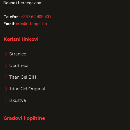
Bosna i Hercegovina
Telefon:
+387 62 408 407
Email:
info@titangel.ba
Korisni linkovi
Stranice
Upotreba
Titan Gel BiH
Titan Gel Original
Iskustva
Gradovi i opštine