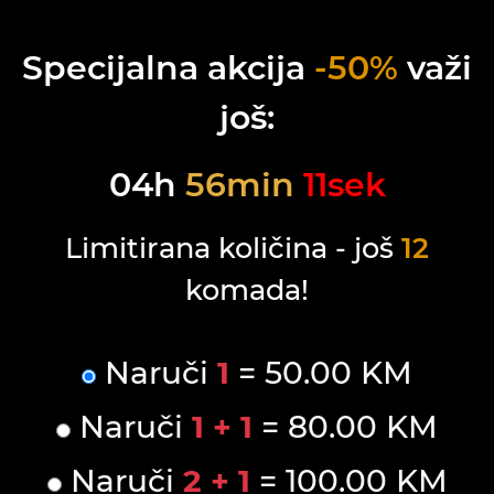
Specijalna akcija
-50%
važi
još:
04
h
56
min
11
sek
Limitirana količina - još
12
komada!
Naruči
1
= 50.00 KM
Naruči
1 + 1
= 80.00 KM
Naruči
2 + 1
= 100.00 KM