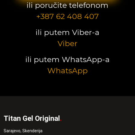
ili poručite telefonom
+387 62 408 407
ili putem Viber-a
Viber
ili putem WhatsApp-a
WhatsApp
Titan Gel Original
.
Sarajevo, Skenderija