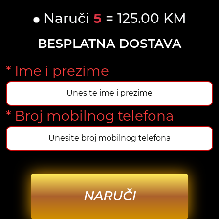
Naruči
5
= 125.00 KM
BESPLATNA DOSTAVA
* Ime i prezime
* Broj mobilnog telefona
NARUČI