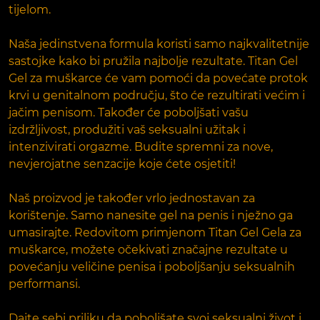
tijelom.
Naša jedinstvena formula koristi samo najkvalitetnije
sastojke kako bi pružila najbolje rezultate. Titan Gel
Gel za muškarce će vam pomoći da povećate protok
krvi u genitalnom području, što će rezultirati većim i
jačim penisom. Također će poboljšati vašu
izdržljivost, produžiti vaš seksualni užitak i
intenzivirati orgazme. Budite spremni za nove,
nevjerojatne senzacije koje ćete osjetiti!
Naš proizvod je također vrlo jednostavan za
korištenje. Samo nanesite gel na penis i nježno ga
umasirajte. Redovitom primjenom Titan Gel Gela za
muškarce, možete očekivati ​​značajne rezultate u
povećanju veličine penisa i poboljšanju seksualnih
performansi.
Dajte sebi priliku da poboljšate svoj seksualni život i