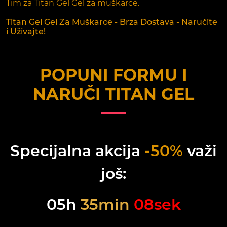
Tim za Titan Gel Gel za muškarce.
Titan Gel Gel Za Muškarce - Brza Dostava - Naručite
i Uživajte!
POPUNI FORMU I
NARUČI
TITAN GEL
Specijalna akcija
-50%
važi
još:
05
h
35
min
08
sek