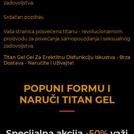
zadovoljstva.
Srdačan pozdrav,
Vaša stranica posvećena titanu - revolucionarnom
proizvodu za povećanje samopouzdanja i seksualnog
zadovoljstva.
Titan Gel Gel Za Erektilnu Disfunkciju Iskustva - Brza
Dostava - Naručite i Uživajte!
POPUNI FORMU I
NARUČI
TITAN GEL
Specijalna akcija
-50%
važi