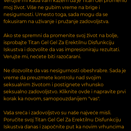
Verujte mi kada vam kažem da je Titan Gel promenio
moj život. Više ne gubim vreme na brige i
nesigurnosti. Umesto toga, sada mogu da se
fokusiram na uživanje i pružanje zadovoljstva.
Ako ste spremni da promenite svoj život na bolje,
isprobajte Titan Gel Gel Za Erektilnu Disfunkciju
Iskustva i dozvolite da vas impresioniraju rezultati.
Verujte mi, nećete biti razočarani.
Ne dozvolite da vas nesigurnosti obeshrabre. Sada je
vreme da preuzmete kontrolu nad svojim
seksualnim životom i postignete vrhunsko
seksualno zadovoljstvo. Kliknite ovde i napravite prvi
korak ka novom, samopouzdanijem "vas".
Vaša sreća i zadovoljstvo su naše najveće misli.
Poručite svoj Titan Gel Gel Za Erektilnu Disfunkciju
Iskustva danas i započnite put ka novim vrhuncima