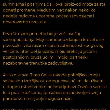
sumnjama i pitanjima da li ovaj proizvod može zaista
doneti promene. Međutim, već nakon nekoliko
nedelja redovne upotrebe, počeo sam osjećati
neverovatne rezultate.
Prvo što sam primetio bio je veći osećaj
samopouzdanja. Moje samopouzdanje u krevetu se
povećalo i više nisam osećao zabrinutost zbog svog
veličine. Titan Gel je učinio moju erekciju jačom i
postojanijom, pružajući mi i mojoj partnerki
nezaboravne trenutke zadovoljstva.
Ali to nije sve. Titan Gel je takođe poboljšao i moju
seksualnu izdržljivost, omogućavajući mi da uživam
u dugim i strastvenim noćima ljubavi. Osećao sam se
kao pravi muškarac, sposoban da zadovoljim svoju
partnerku na najbolji mogući način.