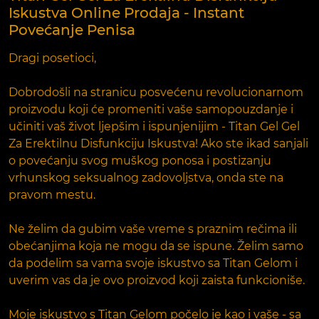
Iskustva Online Prodaja - Instant
Povećanje Penisa
Dragi posetioci,
Dobrodošli na stranicu posvećenu revolucionarnom
proizvodu koji će promeniti vaše samopouzdanje i
učiniti vaš život ljepšim i ispunjenijim - Titan Gel Gel
Za Erektilnu Disfunkciju Iskustva! Ako ste ikad sanjali
o povećanju svog muškog ponosa i postizanju
vrhunskog seksualnog zadovoljstva, onda ste na
pravom mestu.
Ne želim da gubim vaše vreme s praznim rečima ili
obećanjima koja ne mogu da se ispune. Želim samo
da podelim sa vama svoje iskustvo sa Titan Gelom i
uverim vas da je ovo proizvod koji zaista funkcioniše.
Moje iskustvo s Titan Gelom počelo je kao i vaše - sa