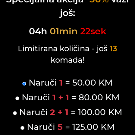
još:
04
h
01
min
22
sek
Limitirana količina - još
13
komada!
Naruči
1
= 50.00 KM
Naruči
1 + 1
= 80.00 KM
Naruči
2 + 1
= 100.00 KM
Naruči
5
= 125.00 KM