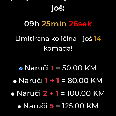
još:
09
h
25
min
26
sek
Limitirana količina - još
14
komada!
Naruči
1
= 50.00 KM
Naruči
1 + 1
= 80.00 KM
Naruči
2 + 1
= 100.00 KM
Naruči
5
= 125.00 KM