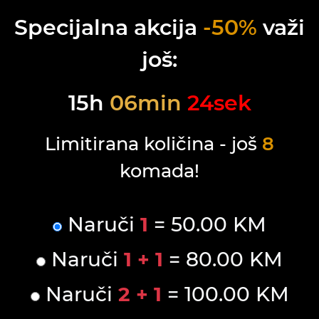
Specijalna akcija
-50%
važi
još:
15
h
06
min
24
sek
Limitirana količina - još
8
komada!
Naruči
1
= 50.00 KM
Naruči
1 + 1
= 80.00 KM
Naruči
2 + 1
= 100.00 KM