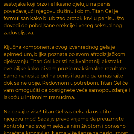
sastojaka koji brzo i efikasno djeluju na penis,
povećavajući njegovu dužinu i obim. Titan Gel je
formulisan kako bi ubrzao protok krvi u penisu, što
dovodi do poboljšane erekcije i većeg seksualnog
zadovoljstva.
Ključna komponenta ovog izvanrednog gela je
epimedium, biljka poznata po svom afrodizijačkom
djelovanju. Titan Gel koristi najkvalitetniji ekstrakt
ove biljke kako bi vam pružio maksimalne rezultate.
Samo nanesite gel na penis i lagano ga umasirajte
dok se ne upije. Redovnom upotrebom, Titan Gel će
vam omogućiti da postignete veće samopouzdanje i
lakoću u intimnim trenucima.
Ne čekajte više! Titan Gel vas čeka da osjetite
njegovu moć! Sada je pravo vrijeme da preuzmete
kontrolu nad svojim seksualnim životom i ponosno
koračate kroz svijet. Nema više šanse za nesigurnost